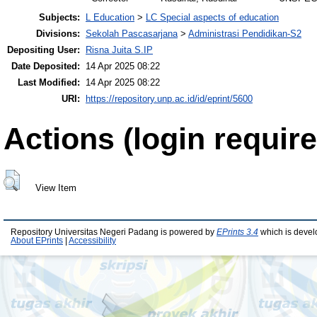
Subjects:
L Education
>
LC Special aspects of education
Divisions:
Sekolah Pascasarjana
>
Administrasi Pendidikan-S2
Depositing User:
Risna Juita S.IP
Date Deposited:
14 Apr 2025 08:22
Last Modified:
14 Apr 2025 08:22
URI:
https://repository.unp.ac.id/id/eprint/5600
Actions (login require
View Item
Repository Universitas Negeri Padang is powered by
EPrints 3.4
which is devel
About EPrints
|
Accessibility