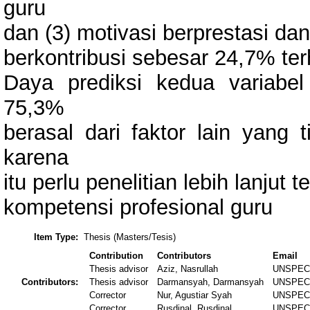
guru
dan (3) motivasi berprestasi d
berkontribusi sebesar 24,7% te
Daya prediksi kedua variabe
75,3%
berasal dari faktor lain yang t
karena
itu perlu penelitian lebih lanjut
kompetensi profesional guru
Item Type:
Thesis (Masters/Tesis)
Contribution
Contributors
Email
Thesis advisor
Aziz, Nasrullah
UNSPEC
Contributors:
Thesis advisor
Darmansyah, Darmansyah
UNSPEC
Corrector
Nur, Agustiar Syah
UNSPEC
Corrector
Rusdinal, Rusdinal
UNSPEC