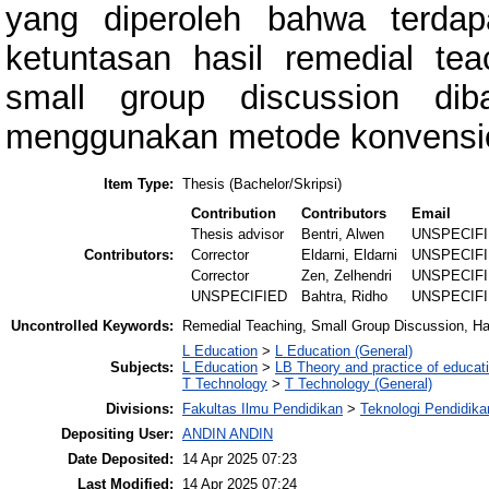
yang diperoleh bahwa terdap
ketuntasan hasil remedial t
small group discussion dib
menggunakan metode konvensio
Item Type:
Thesis (Bachelor/Skripsi)
Contribution
Contributors
Email
Thesis advisor
Bentri, Alwen
UNSPECIF
Contributors:
Corrector
Eldarni, Eldarni
UNSPECIF
Corrector
Zen, Zelhendri
UNSPECIF
UNSPECIFIED
Bahtra, Ridho
UNSPECIF
Uncontrolled Keywords:
Remedial Teaching, Small Group Discussion, Has
L Education
>
L Education (General)
Subjects:
L Education
>
LB Theory and practice of educat
T Technology
>
T Technology (General)
Divisions:
Fakultas Ilmu Pendidikan
>
Teknologi Pendidik
Depositing User:
ANDIN ANDIN
Date Deposited:
14 Apr 2025 07:23
Last Modified:
14 Apr 2025 07:24