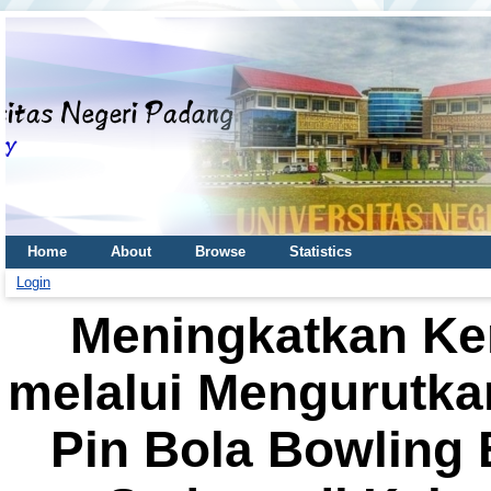
Home
About
Browse
Statistics
Login
Meningkatkan K
melalui Mengurutkan
Pin Bola Bowling 