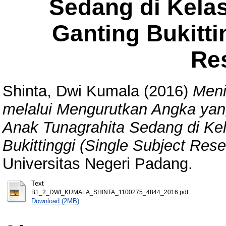
Sedang di Kela
Ganting Bukitti
Re
Shinta, Dwi Kumala
(2016)
Men
melalui Mengurutkan Angka yang 
Anak Tunagrahita Sedang di K
Bukittinggi (Single Subject Rese
Universitas Negeri Padang.
Text
B1_2_DWI_KUMALA_SHINTA_1100275_4844_2016.pdf
Download (2MB)