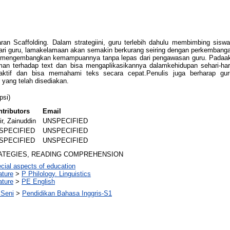
aran Scaffolding. Dalam strategiini, guru terlebih dahulu membimbing sis
ari guru, lamakelamaan akan semakin berkurang seiring dengan perkemban
k mengembangkan kemampuannya tanpa lepas dari pengawasan guru. Padaakhi
n terhadap text dan bisa mengaplikasikannya dalamkehidupan sehari-hari. 
 aktif dan bisa memahami teks secara cepat.Penulis juga berharap gu
yang telah disediakan.
psi)
tributors
Email
r, Zainuddin
UNSPECIFIED
SPECIFIED
UNSPECIFIED
SPECIFIED
UNSPECIFIED
ATEGIES, READING COMPREHENSION
cial aspects of education
ature
>
P Philology. Linguistics
ature
>
PE English
 Seni
>
Pendidikan Bahasa Inggris-S1