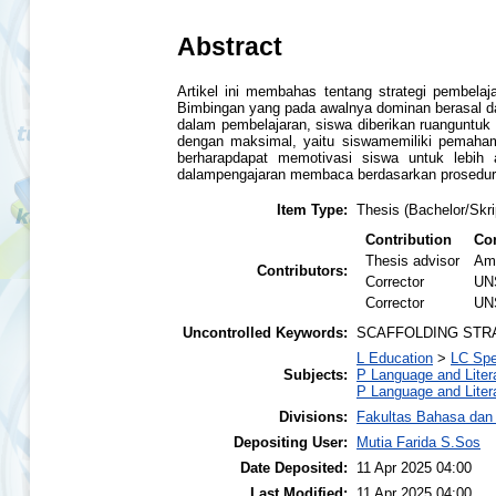
Abstract
Artikel ini membahas tentang strategi pembelaj
Bimbingan yang pada awalnya dominan berasal d
dalam pembelajaran, siswa diberikan ruanguntu
dengan maksimal, yaitu siswamemiliki pemahama
berharapdapat memotivasi siswa untuk lebih
dalampengajaran membaca berdasarkan prosedur 
Item Type:
Thesis (Bachelor/Skri
Contribution
Con
Thesis advisor
Ami
Contributors:
Corrector
UN
Corrector
UN
Uncontrolled Keywords:
SCAFFOLDING STR
L Education
>
LC Spe
Subjects:
P Language and Liter
P Language and Liter
Divisions:
Fakultas Bahasa dan
Depositing User:
Mutia Farida S.Sos
Date Deposited:
11 Apr 2025 04:00
Last Modified:
11 Apr 2025 04:00