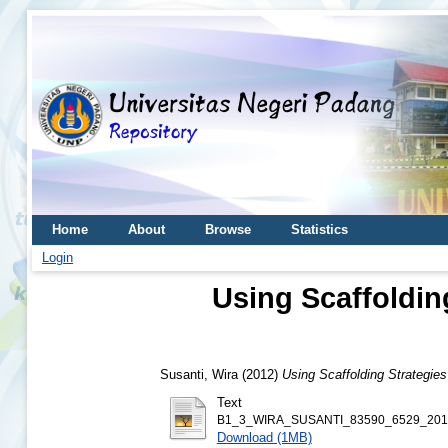
Home
About
Browse
Statistics
Login
Using Scaffoldin
Susanti, Wira
(2012)
Using Scaffolding Strategie
Text
B1_3_WIRA_SUSANTI_83590_6529_2012
Download (1MB)