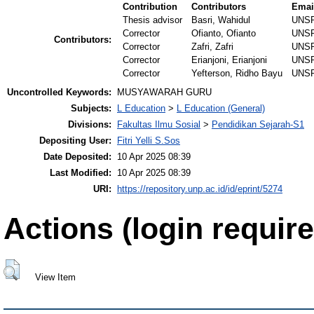
Contribution
Contributors
Emai
Thesis advisor
Basri, Wahidul
UNS
Corrector
Ofianto, Ofianto
UNS
Contributors:
Corrector
Zafri, Zafri
UNS
Corrector
Erianjoni, Erianjoni
UNS
Corrector
Yefterson, Ridho Bayu
UNS
Uncontrolled Keywords:
MUSYAWARAH GURU
Subjects:
L Education
>
L Education (General)
Divisions:
Fakultas Ilmu Sosial
>
Pendidikan Sejarah-S1
Depositing User:
Fitri Yelli S.Sos
Date Deposited:
10 Apr 2025 08:39
Last Modified:
10 Apr 2025 08:39
URI:
https://repository.unp.ac.id/id/eprint/5274
Actions (login require
View Item