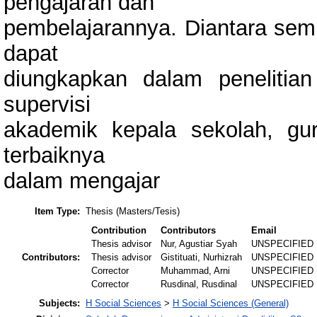
pengajaran dan
pembelajarannya. Diantara sem
dapat
diungkapkan dalam penelitia
supervisi
akademik kepala sekolah, gu
terbaiknya
dalam mengajar
Item Type:
Thesis (Masters/Tesis)
Contribution
Contributors
Email
Thesis advisor
Nur, Agustiar Syah
UNSPECIFIED
Contributors:
Thesis advisor
Gistituati, Nurhizrah
UNSPECIFIED
Corrector
Muhammad, Arni
UNSPECIFIED
Corrector
Rusdinal, Rusdinal
UNSPECIFIED
Subjects:
H Social Sciences
>
H Social Sciences (General)