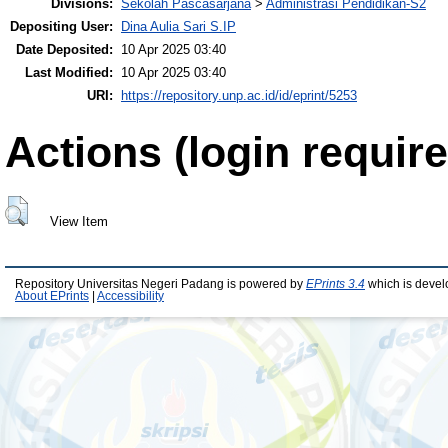
Divisions:
Sekolah Pascasarjana
>
Administrasi Pendidikan-S2
Depositing User:
Dina Aulia Sari S.IP
Date Deposited:
10 Apr 2025 03:40
Last Modified:
10 Apr 2025 03:40
URI:
https://repository.unp.ac.id/id/eprint/5253
Actions (login require
View Item
Repository Universitas Negeri Padang is powered by
EPrints 3.4
which is devel
About EPrints
|
Accessibility