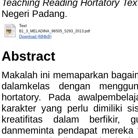
Teaching Reading Hortatory Tex
Negeri Padang.
Text
B1_3_MELADINA_96505_5293_2013.pdf
Download (684kB)
Abstract
Makalah ini memaparkan bagai
dalamkelas dengan menggun
hortatory. Pada awalpembela
karakter yang perlu dimiliki
kreatifitas dalam berfikir
danmeminta pendapat mereka te