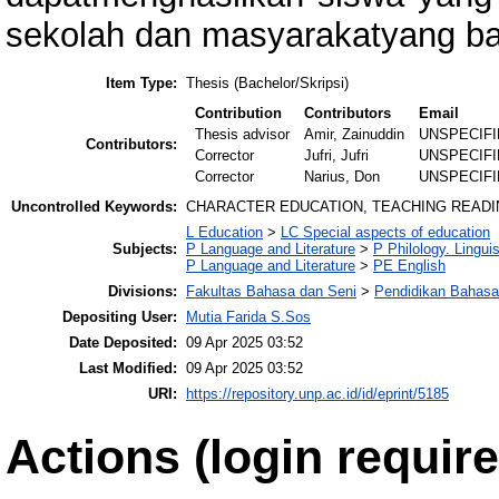
sekolah dan masyarakatyang bai
Item Type:
Thesis (Bachelor/Skripsi)
Contribution
Contributors
Email
Thesis advisor
Amir, Zainuddin
UNSPECIF
Contributors:
Corrector
Jufri, Jufri
UNSPECIF
Corrector
Narius, Don
UNSPECIF
Uncontrolled Keywords:
CHARACTER EDUCATION, TEACHING READI
L Education
>
LC Special aspects of education
Subjects:
P Language and Literature
>
P Philology. Linguis
P Language and Literature
>
PE English
Divisions:
Fakultas Bahasa dan Seni
>
Pendidikan Bahasa
Depositing User:
Mutia Farida S.Sos
Date Deposited:
09 Apr 2025 03:52
Last Modified:
09 Apr 2025 03:52
URI:
https://repository.unp.ac.id/id/eprint/5185
Actions (login require