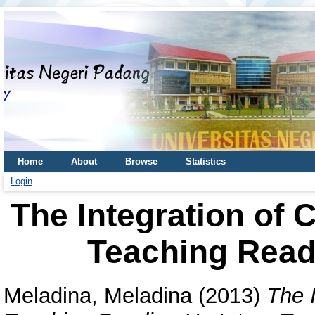
Home
About
Browse
Statistics
Login
The Integration of 
Teaching Readi
Meladina, Meladina
(2013)
The I