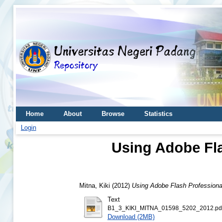
Home
About
Browse
Statistics
Login
Using Adobe Fla
Mitna, Kiki
(2012)
Using Adobe Flash Professional
Text
B1_3_KIKI_MITNA_01598_5202_2012.pd
Download (2MB)