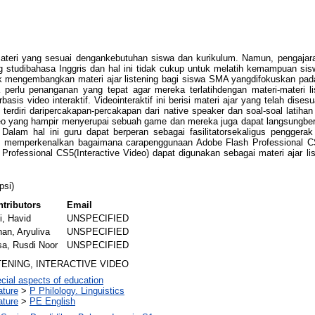
teri yang sesuai dengankebutuhan siswa dan kurikulum. Namun, pengajaran 
g studibahasa Inggris dan hal ini tidak cukup untuk melatih kemampuan si
 mengembangkan materi ajar listening bagi siswa SMA yangdifokuskan pad
 perlu penanganan yang tepat agar mereka terlatihdengan materi-materi li
basis video interaktif. Videointeraktif ini berisi materi ajar yang telah di
g terdiri daripercakapan-percakapan dari native speaker dan soal-soal lati
ideo yang hampir menyerupai sebuah game dan mereka juga dapat langsungbe
. Dalam hal ini guru dapat berperan sebagai fasilitatorsekaligus pengge
uk memperkenalkan bagaimana carapenggunaan Adobe Flash Professional CS5
ofessional CS5(Interactive Video) dapat digunakan sebagai materi ajar lis
psi)
tributors
Email
i, Havid
UNSPECIFIED
an, Aryuliva
UNSPECIFIED
a, Rusdi Noor
UNSPECIFIED
TENING, INTERACTIVE VIDEO
cial aspects of education
ature
>
P Philology. Linguistics
ature
>
PE English