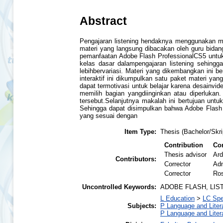
Abstract
Pengajaran listening hendaknya menggunakan ma
materi yang langsung dibacakan oleh guru bidan
pemanfaatan Adobe Flash ProfessionalCS5 untuk
kelas dasar dalampengajaran listening sehingga
lebihbervariasi. Materi yang dikembangkan ini ber
interaktif ini dikumpulkan satu paket materi yan
dapat termotivasi untuk belajar karena desainv
memilih bagian yangdiinginkan atau diperlukan
tersebut.Selanjutnya makalah ini bertujuan unt
Sehingga dapat disimpulkan bahwa Adobe Flash Pr
yang sesuai dengan
Item Type:
Thesis (Bachelor/Skri
Contribution
Con
Thesis advisor
Ard
Contributors:
Corrector
Adn
Corrector
Ros
Uncontrolled Keywords:
ADOBE FLASH, LIS
L Education
>
LC Spe
Subjects:
P Language and Liter
P Language and Liter