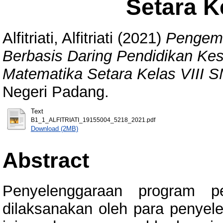
Setara K
Alfitriati, Alfitriati
(2021)
Pengemb
Berbasis Daring Pendidikan Ke
Matematika Setara Kelas VIII S
Negeri Padang.
Text
B1_1_ALFITRIATI_19155004_5218_2021.pdf
Download (2MB)
Abstract
Penyelenggaraan program p
dilaksanakan oleh para penyel