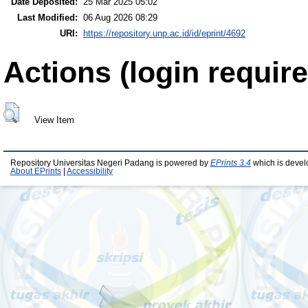
Date Deposited:
25 Mar 2025 05:02
Last Modified:
06 Aug 2026 08:29
URI:
https://repository.unp.ac.id/id/eprint/4692
Actions (login require
View Item
Repository Universitas Negeri Padang is powered by
EPrints 3.4
which is devel
About EPrints
|
Accessibility