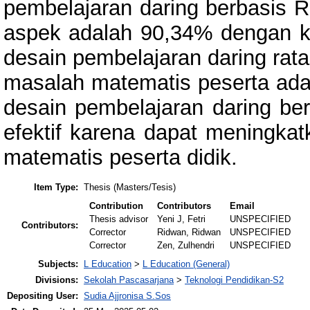
pembelajaran daring berbasis RM
aspek adalah 90,34% dengan kata
desain pembelajaran daring rat
masalah matematis peserta ada
desain pembelajaran daring b
efektif karena dapat mening
matematis peserta didik.
Item Type:
Thesis (Masters/Tesis)
Contribution
Contributors
Email
Thesis advisor
Yeni J, Fetri
UNSPECIFIED
Contributors:
Corrector
Ridwan, Ridwan
UNSPECIFIED
Corrector
Zen, Zulhendri
UNSPECIFIED
Subjects:
L Education
>
L Education (General)
Divisions:
Sekolah Pascasarjana
>
Teknologi Pendidikan-S2
Depositing User:
Sudia Ajjronisa S.Sos