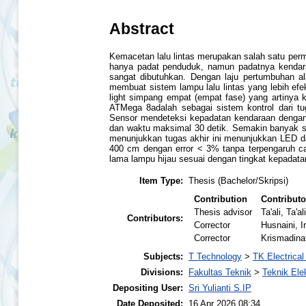
Abstract
Kemacetan lalu lintas merupakan salah satu perma
hanya padat penduduk, namun padatnya kendaraa
sangat dibutuhkan. Dengan laju pertumbuhan al
membuat sistem lampu lalu lintas yang lebih ef
light simpang empat (empat fase) yang artinya 
ATMega 8adalah sebagai sistem kontrol dari t
Sensor mendeteksi kepadatan kendaraan dengan 
dan waktu maksimal 30 detik. Semakin banyak se
menunjukkan tugas akhir ini menunjukkan LED 
400 cm dengan error < 3% tanpa terpengaruh ca
lama lampu hijau sesuai dengan tingkat kepadat
Item Type:
Thesis (Bachelor/Skripsi)
Contribution
Contributo
Thesis advisor
Ta'ali, Ta'al
Contributors:
Corrector
Husnaini, 
Corrector
Krismadina
Subjects:
T Technology
>
TK Electrical
Divisions:
Fakultas Teknik
>
Teknik Ele
Depositing User:
Sri Yulianti S.IP
Date Deposited:
16 Apr 2026 08:34