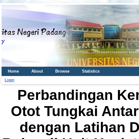
Home
About
Browse
Statistics
Login
Perbandingan K
Otot Tungkai Anta
dengan Latihan D