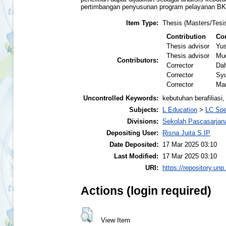
pertimbangan penyusunan program pelayanan BK 
Item Type:
Thesis (Masters/Tesi
Contribution
Con
Thesis advisor
Yus
Thesis advisor
Mud
Contributors:
Corrector
Dah
Corrector
Syu
Corrector
Mar
Uncontrolled Keywords:
kebutuhan berafiliasi,
Subjects:
L Education
>
LC Spe
Divisions:
Sekolah Pascasarjan
Depositing User:
Risna Juita S.IP
Date Deposited:
17 Mar 2025 03:10
Last Modified:
17 Mar 2025 03:10
URI:
https://repository.unp
Actions (login required)
View Item