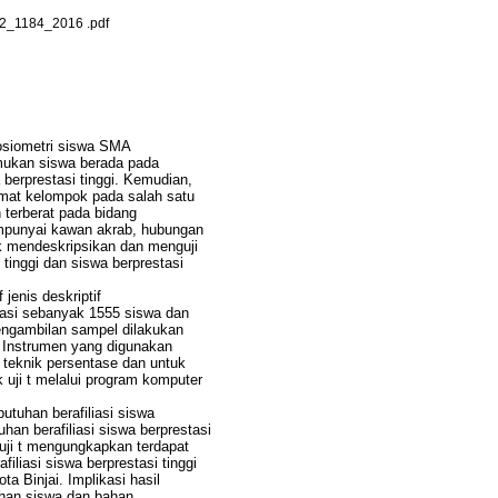
_1184_2016 .pdf
 sosiometri siswa SMA
emukan siswa berada pada
a berprestasi tinggi. Kemudian,
mat kelompok pada salah satu
 terberat pada bidang
empunyai kawan akrab, hubungan
tuk mendeskripsikan dan menguji
 tinggi dan siswa berprestasi
jenis deskriptif
lasi sebanyak 1555 siswa dan
engambilan sampel dilakukan
 Instrumen yang digunakan
n teknik persentase dan untuk
uji t melalui program komputer
utuhan berafiliasi siswa
uhan berafiliasi siswa berprestasi
l uji t mengungkapkan terdapat
iliasi siswa berprestasi tinggi
a Binjai. Implikasi hasil
tuhan siswa dan bahan