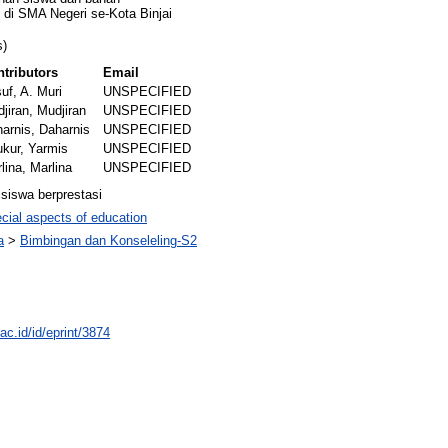
di SMA Negeri se-Kota Binjai
s)
tributors
Email
uf, A. Muri
UNSPECIFIED
jiran, Mudjiran
UNSPECIFIED
arnis, Daharnis
UNSPECIFIED
kur, Yarmis
UNSPECIFIED
lina, Marlina
UNSPECIFIED
 siswa berprestasi
cial aspects of education
a
>
Bimbingan dan Konseleling-S2
.ac.id/id/eprint/3874