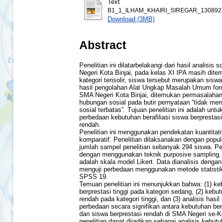
Text
B1_1_ILHAM_KHAIRI_SIREGAR_1308922
Download (3MB)
Abstract
Penelitian ini dilatarbelakangi dari hasil analisis
Negeri Kota Binjai, pada kelas XI IPA masih dit
kategori terisolir, siswa tersebut merupakan sisw
hasil pengolahan Alat Ungkap Masalah Umum for
SMA Negeri Kota Binjai, ditemukan permasalahan
hubungan sosial pada butir pernyataan “tidak m
sosial terbatas”. Tujuan penelitian ini adalah un
perbedaan kebutuhan berafiliasi siswa berprestasi
rendah.
Penelitian ini menggunakan pendekatan kuantitatif 
komparatif. Penelitian dilaksanakan dengan popu
jumlah sampel penelitian sebanyak 294 siswa. P
dengan menggunakan teknik purposive sampling.
adalah skala model Likert. Data dianalisis denga
menguji perbedaan menggunakan metode statistik 
SPSS 19.
Temuan penelitian ini menunjukkan bahwa: (1) keb
berprestasi tinggi pada kategori sedang, (2) kebut
rendah pada kategori tinggi, dan (3) analisis hasi
perbedaan secara signifikan antara kebutuhan beraf
dan siswa berprestasi rendah di SMA Negeri se-Kot
penelitian dapat dijadikan sebagai analisis kebu