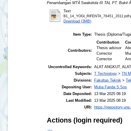
Penambangan MT4 Swakelola III TAL PT. Bukit A
Text
B1_14_YOGI_RIFENTA_76451_2011.pdf.
Download (3MB)
Item Type:
Thesis (Diploma/Tuga
Contribution
Con
Thesis advisor
Abd
Contributors:
Corrector
Mu
Corrector
Ans
Uncontrolled Keywords:
ALAT ANGKUT, ALA
Subjects:
T Technology
>
TN Mi
Divisions:
Fakultas Teknik
>
Te
Depositing User:
Mutia Farida S.Sos
Date Deposited:
13 Mar 2025 08:19
Last Modified:
13 Mar 2025 08:19
URI:
https://repository.unp
Actions (login required)