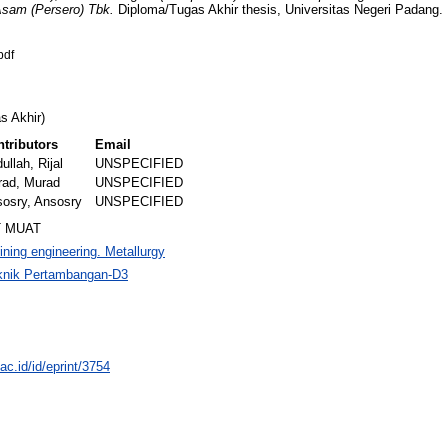
sam (Persero) Tbk.
Diploma/Tugas Akhir thesis, Universitas Negeri Padang.
pdf
s Akhir)
tributors
Email
ullah, Rijal
UNSPECIFIED
rad, Murad
UNSPECIFIED
osry, Ansosry
UNSPECIFIED
T MUAT
ning engineering. Metallurgy
knik Pertambangan-D3
.ac.id/id/eprint/3754