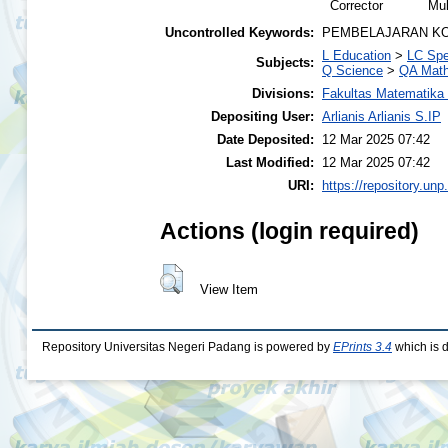
Corrector
Mu
Uncontrolled Keywords:
PEMBELAJARAN KOO
L Education
>
LC Spe
Subjects:
Q Science
>
QA Math
Divisions:
Fakultas Matematika
Depositing User:
Arlianis Arlianis S.IP
Date Deposited:
12 Mar 2025 07:42
Last Modified:
12 Mar 2025 07:42
URI:
https://repository.unp
Actions (login required)
View Item
Repository Universitas Negeri Padang is powered by
EPrints 3.4
which is 