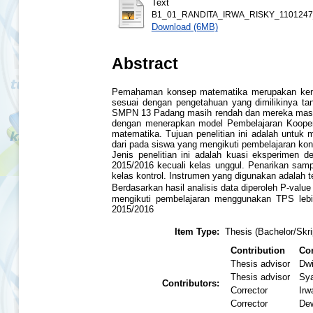
Text
B1_01_RANDITA_IRWA_RISKY_1101247_
Download (6MB)
Abstract
Pemahaman konsep matematika merupakan kemam
sesuai dengan pengetahuan yang dimilikinya ta
SMPN 13 Padang masih rendah dan mereka masih 
dengan menerapkan model Pembelajaran Kooper
matematika. Tujuan penelitian ini adalah unt
dari pada siswa yang mengikuti pembelajaran kon
Jenis penelitian ini adalah kuasi eksperimen 
2015/2016 kecuali kelas unggul. Penarikan samp
kelas kontrol. Instrumen yang digunakan adalah
Berdasarkan hasil analisis data diperoleh P-va
mengikuti pembelajaran menggunakan TPS lebi
2015/2016
Item Type:
Thesis (Bachelor/Skri
Contribution
Con
Thesis advisor
Dwi
Thesis advisor
Sya
Contributors:
Corrector
Irw
Corrector
Dew