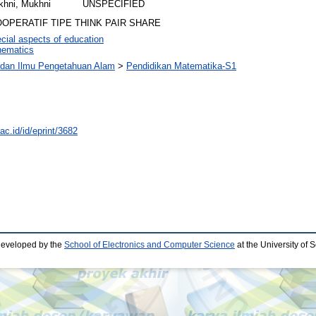
khni, Mukhni
UNSPECIFIED
PERATIF TIPE THINK PAIR SHARE
cial aspects of education
ematics
 dan Ilmu Pengetahuan Alam
>
Pendidikan Matematika-S1
.ac.id/id/eprint/3682
developed by the
School of Electronics and Computer Science
at the University of