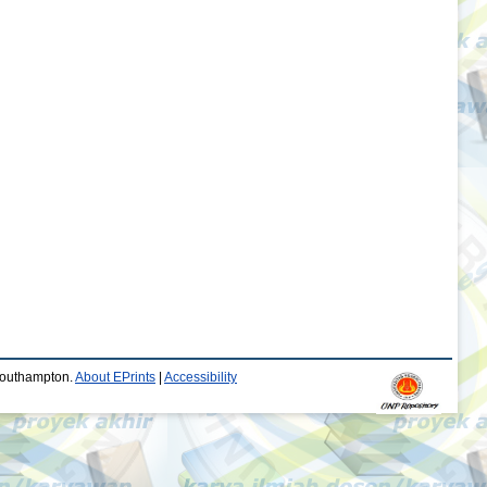
 Southampton.
About EPrints
|
Accessibility