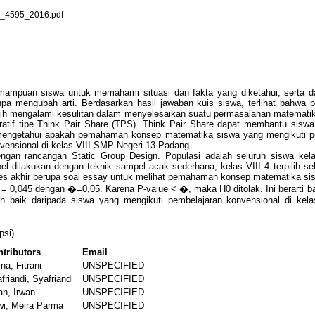
4595_2016.pdf
puan siswa untuk memahami situasi dan fakta yang diketahui, serta da
npa mengubah arti. Berdasarkan hasil jawaban kuis siswa, terlihat bahw
mengalami kesulitan dalam menyelesaikan suatu permasalahan matematika.
atif tipe Think Pair Share (TPS). Think Pair Share dapat membantu sis
uk mengetahui apakah pemahaman konsep matematika siswa yang mengikuti 
vensional di kelas VIII SMP Negeri 13 Padang.
dengan rancangan Static Group Design. Populasi adalah seluruh siswa ke
el dilakukan dengan teknik sampel acak sederhana, kelas VIII 4 terpilih se
 tes akhir berupa soal essay untuk melihat pemahaman konsep matematika si
lue = 0,045 dengan �=0,05. Karena P-value < �, maka H0 ditolak. Ini berar
h baik daripada siswa yang mengikuti pembelajaran konvensional di kel
psi)
tributors
Email
na, Fitrani
UNSPECIFIED
friandi, Syafriandi
UNSPECIFIED
an, Irwan
UNSPECIFIED
i, Meira Parma
UNSPECIFIED