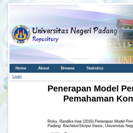
Home
About
Browse
Statistics
Login
Penerapan Model Pem
Pemahaman Konse
Risky, Randika Irwa
(2016)
Penerapan Model Pemb
Padang.
Bachelor/Skripsi thesis, Universitas Neg