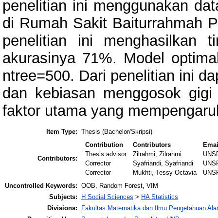
penelitian ini menggunakan data
di Rumah Sakit Baiturrahmah Pa
penelitian ini menghasilkan
akurasinya 71%. Model optima
ntree=500. Dari penelitian ini d
dan kebiasan menggosok gigi 
faktor utama yang mempengaruhi 
Item Type:
Thesis (Bachelor/Skripsi)
Contribution
Contributors
Emai
Thesis advisor
Zilrahmi, Zilrahmi
UNS
Contributors:
Corrector
Syafriandi, Syafriandi
UNS
Corrector
Mukhti, Tessy Octavia
UNS
Uncontrolled Keywords:
OOB, Random Forest, VIM
Subjects:
H Social Sciences
>
HA Statistics
Divisions:
Fakultas Matematika dan Ilmu Pengetahuan Al