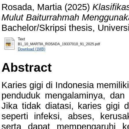
Rosada, Martia
(2025)
Klasifika
Mulut Baiturrahmah Menggunak
Bachelor/Skripsi thesis, Univer
Text
B1_10_MARTIA_ROSADA_19337010_91_2025.pdf
Download (1MB)
Abstract
Karies gigi di Indonesia memili
penduduk mengalaminya, dan 
Jika tidak diatasi, karies gig
seperti infeksi, abses, kerus
serta dapat mempengaruhi k