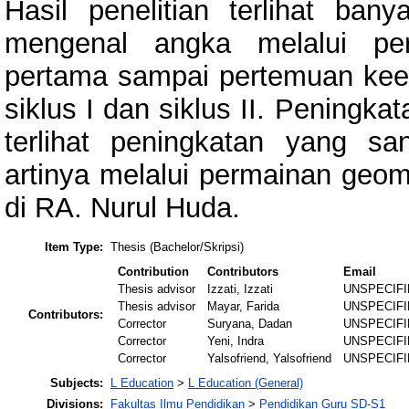
Hasil penelitian terlihat ban
mengenal angka melalui pe
pertama sampai pertemuan kee
siklus I dan siklus II. Peningka
terlihat peningkatan yang sa
artinya melalui permainan geom
di RA. Nurul Huda.
Item Type:
Thesis (Bachelor/Skripsi)
Contribution
Contributors
Email
Thesis advisor
Izzati, Izzati
UNSPECIF
Thesis advisor
Mayar, Farida
UNSPECIF
Contributors:
Corrector
Suryana, Dadan
UNSPECIF
Corrector
Yeni, Indra
UNSPECIF
Corrector
Yalsofriend, Yalsofriend
UNSPECIF
Subjects:
L Education
>
L Education (General)
Divisions:
Fakultas Ilmu Pendidikan
>
Pendidikan Guru SD-S1