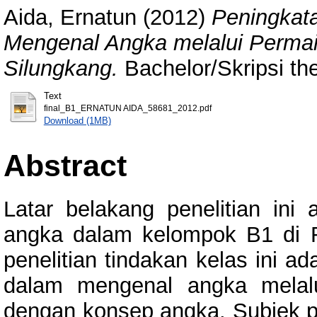
Aida, Ernatun
(2012)
Peningkata
Mengenal Angka melalui Permai
Silungkang.
Bachelor/Skripsi th
Text
final_B1_ERNATUN AIDA_58681_2012.pdf
Download (1MB)
Abstract
Latar belakang penelitian i
angka dalam kelompok B1 di 
penelitian tindakan kelas ini a
dalam mengenal angka melal
dengan konsep angka. Subjek p