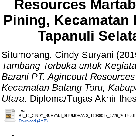
Resources Martab
Pining, Kecamatan 
Tapanuli Selat
Situmorang, Cindy Suryani
(201
Tambang Terbuka untuk Kegiata
Barani PT. Agincourt Resources
Kecamatan Batang Toru, Kabupa
Utara.
Diploma/Tugas Akhir thes
Text
B1_12_CINDY_SURYANI_SITUMORANG_16080017_2726_2019.pdf.
Download (4MB)