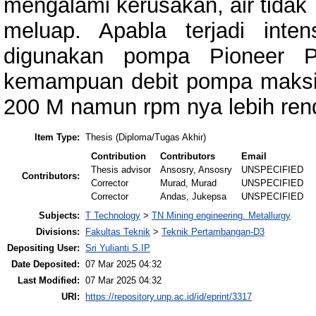
mengalami kerusakan, air tidak
meluap. Apabla terjadi inte
digunakan pompa Pioneer P
kemampuan debit pompa maksim
200 M namun rpm nya lebih ren
Item Type:
Thesis (Diploma/Tugas Akhir)
Contribution
Contributors
Email
Thesis advisor
Ansosry, Ansosry
UNSPECIFIED
Contributors:
Corrector
Murad, Murad
UNSPECIFIED
Corrector
Andas, Jukepsa
UNSPECIFIED
Subjects:
T Technology
>
TN Mining engineering. Metallurgy
Divisions:
Fakultas Teknik
>
Teknik Pertambangan-D3
Depositing User:
Sri Yulianti S.IP
Date Deposited:
07 Mar 2025 04:32
Last Modified:
07 Mar 2025 04:32
URI:
https://repository.unp.ac.id/id/eprint/3317