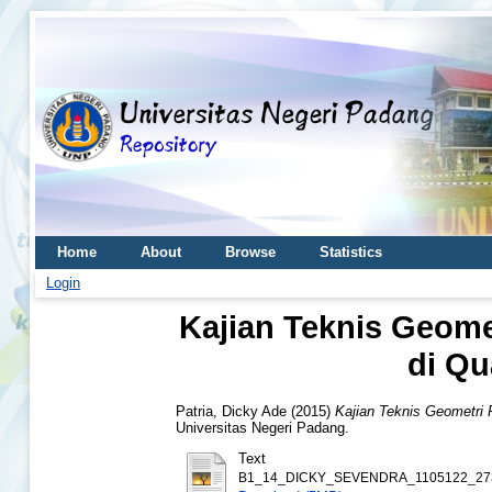
Home
About
Browse
Statistics
Login
Kajian Teknis Geome
di Qu
Patria, Dicky Ade
(2015)
Kajian Teknis Geometri 
Universitas Negeri Padang.
Text
B1_14_DICKY_SEVENDRA_1105122_2739