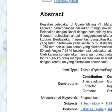
Download (5MB)
Abstract
Kegiatan peledakan di Quarry Mining PT. Mitra
kegiatan penambangan dilakukan menggunakan me
Peledakan dengan Nonel dengan pola hole by hole
Geometri peledakan aktual menggunakan ukuran 
kg/bcm. Berdasarkan fragmentasi yang dihasilk
yang telah ditetapkan yaitu senilai 5 %. Kebij
1.070 mm dan ukuran pakan yang direkomendasika
80 cm). Angka 7,38 % boulder hasil peledakan 
Oleh karena itu diperlukan rancangan ulang pad
factor 0,66 kg/bcm) mampu menurunkan nilai rat
dengan ketentuan yang ditetapkan perusahaan
Item Type:
Thesis (Diploma/Proy
Contribution
Con
Thesis advisor
Gu
Contributors:
Corrector
Ko
Corrector
Oct
Uncontrolled Keywords:
Fragmentasi
Subjects:
T Technology
>
TN Mi
Divisions:
Fakultas Teknik
>
Te