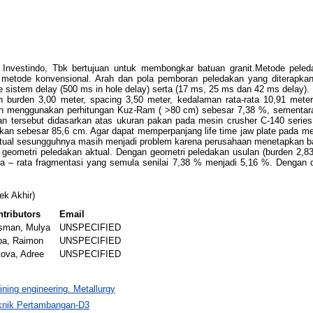
 Investindo, Tbk bertujuan untuk membongkar batuan granit.Metode peleda
tode konvensional. Arah dan pola pemboran peledakan yang diterapkan ad
 sistem delay (500 ms in hole delay) serta (17 ms, 25 ms dan 42 ms delay).
burden 3,00 meter, spacing 3,50 meter, kedalaman rata-rata 10,91 meter
an menggunakan perhitungan Kuz-Ram ( >80 cm) sebesar 7,38 %, sementara
akan tersebut didasarkan atas ukuran pakan pada mesin crusher C-140 seri
n sebesar 85,6 cm. Agar dapat memperpanjang life time jaw plate pada mesin
aktual sesungguhnya masih menjadi problem karena perusahaan menetapkan 
a geometri peledakan aktual. Dengan geometri peledakan usulan (burden 2,
a – rata fragmentasi yang semula senilai 7,38 % menjadi 5,16 %. Dengan 
ek Akhir)
tributors
Email
sman, Mulya
UNSPECIFIED
pa, Raimon
UNSPECIFIED
ova, Adree
UNSPECIFIED
ning engineering. Metallurgy
knik Pertambangan-D3