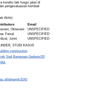
kondisi laik fungsi jalan di
dan pengevaluasian kembali
ek Akhir)
tributors
Email
aviani, Oktaviani
UNSPECIFIED
ar, Faisal
UNSPECIFIED
dizal, Jonni
UNSPECIFIED
UNDER, STUDI KASUS
ilding construction
knik Sipil Bangunan Gedung-D3
.Md.
.ac.id/id/eprint/3243