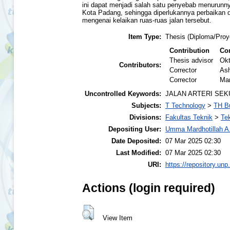
ini dapat menjadi salah satu penyebab menurunnya 
Kota Padang, sehingga diperlukannya perbaikan 
mengenai kelaikan ruas-ruas jalan tersebut.
Item Type:
Thesis (Diploma/Proy
Contribution
Con
Thesis advisor
Okt
Contributors:
Corrector
Ash
Corrector
Mar
Uncontrolled Keywords:
JALAN ARTERI SEK
Subjects:
T Technology
>
TH Bu
Divisions:
Fakultas Teknik
>
Te
Depositing User:
Umma Mardhotillah A
Date Deposited:
07 Mar 2025 02:30
Last Modified:
07 Mar 2025 02:30
URI:
https://repository.unp
Actions (login required)
View Item