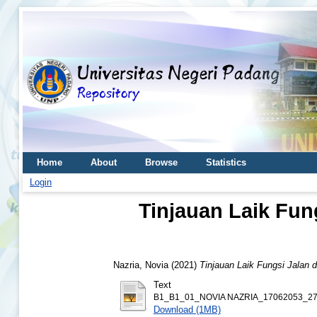
Home
About
Browse
Statistics
Login
Tinjauan Laik Fung
Nazria, Novia
(2021)
Tinjauan Laik Fungsi Jalan 
Text
B1_B1_01_NOVIA NAZRIA_17062053_273
Download (1MB)