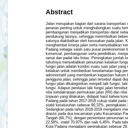
Abstract
Jalan merupakan bagian dari sarana transportasi 
peranan penting untuk menghubungkan suatu temp
pembangunan menjadikan transportasi darat seba
pendukung lainnya, sehingga menimbulkan beber
satunya diakibatkan oleh kerusakan pada jalan. 
menghambat kinerja jalan serta menyebabkan keru
Padang sebagai salah satu pusat perekonomian bi
komersial, pembangunan serta pendidikan, menj
ramai dan padat lalu lintas. Peningkatan jumlah 
tahunnya menyebabkan penurunan kelaikan fungsi 
fungsi jalan adalah kondisi suatu ruas jalan yan
kelaikan untuk memberikan keselamatan bagi pe
administratif yang memberikan kepastian hukum b
pengguna jalan, sehingga jalan tersebut dapat di
fungsi jalan dikategorikan menjadi laik fungsi, laik
fungsi. Adapun penilaian laik fungsi jalan terseb
nilai ketidakrataan permukaan jalan (IRI) dan nilai 
tinjauan yang dilakukan, didapat hasil bahwa kondi
Padang pada tahun 2017-2018 cukup stabil pada 
stabil keseluruhan sebesar 90,32%, peningkatan
Sedangkan pada tahun 2018-2019 mengalami me
drastis pada dua kecamatan yaitu Kecamatan Pa
Tangah (66,7%), dengan persentase penurunan se
22,58%, stabil 70,97% dan naik 6,45%. Pada tah
Kota Padang mengalami peningkatan sebesar 29,