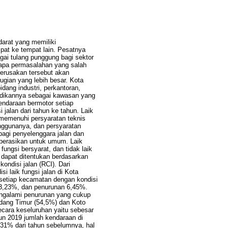
darat yang memiliki
at ke tempat lain. Pesatnya
gai tulang punggung bagi sektor
apa permasalahan yang salah
Kerusakan tersebut akan
gian yang lebih besar. Kota
dang industri, perkantoran,
adikannya sebagai kawasan yang
kendaraan bermotor setiap
jalan dari tahun ke tahun. Laik
g memenuhi persyaratan teknis
nggunanya, dan persyaratan
agi penyelenggara jalan dan
operasikan untuk umum. Laik
 fungsi bersyarat, dan tidak laik
ut dapat ditentukan berdasarkan
kondisi jalan (RCI). Dari
si laik fungsi jalan di Kota
setiap kecamatan dengan kondisi
 3,23%, dan penurunan 6,45%.
ngalami penurunan yang cukup
dang Timur (54,5%) dan Koto
cara keseluruhan yaitu sebesar
un 2019 jumlah kendaraan di
31% dari tahun sebelumnya, hal