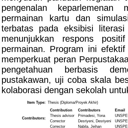
pengenalan keparlemenan mel
permainan kartu dan simulas
terbatas pada eksibisi litera
menunjukkan respons positi
permainan. Program ini efekti
memperkuat peran Perpustakaa
pengetahuan berbasis demo
pustakawan, uji coba skala be
kolaborasi dengan sekolah untu
Item Type:
Thesis (Diploma/Proyek Akhir)
Contribution
Contributors
Email
Thesis advisor
Primadesi, Yona
UNSPE
Contributors:
Corrector
Desriyeni, Desriyeni
UNSPE
Corrector
Nabila, Jeihan
UNSPE