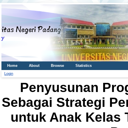
Home
About
Browse
Statistics
Login
Penyusunan Prog
Sebagai Strategi P
untuk Anak Kelas 