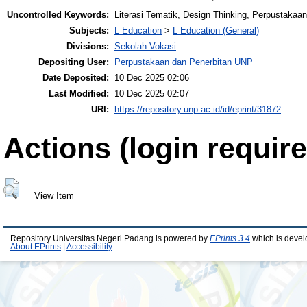
Uncontrolled Keywords:
Literasi Tematik, Design Thinking, Perpustakaa
Subjects:
L Education
>
L Education (General)
Divisions:
Sekolah Vokasi
Depositing User:
Perpustakaan dan Penerbitan UNP
Date Deposited:
10 Dec 2025 02:06
Last Modified:
10 Dec 2025 02:07
URI:
https://repository.unp.ac.id/id/eprint/31872
Actions (login require
View Item
Repository Universitas Negeri Padang is powered by
EPrints 3.4
which is devel
About EPrints
|
Accessibility