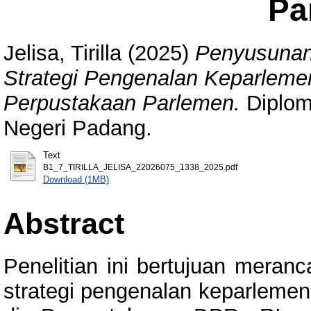
Pa
Jelisa, Tirilla
(2025)
Penyusunan 
Strategi Pengenalan Keparlemen
Perpustakaan Parlemen.
Diploma
Negeri Padang.
Text
B1_7_TIRILLA_JELISA_22026075_1338_2025.pdf
Download (1MB)
Abstract
Penelitian ini bertujuan meran
strategi pengenalan keparlemena