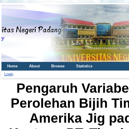
Home
About
Browse
Statistics
Login
Pengaruh Variabe
Perolehan Bijih 
Amerika Jig pad