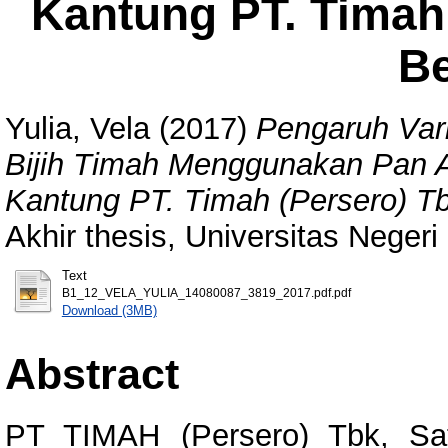
Kantung PT. Timah
Be
Yulia, Vela
(2017)
Pengaruh Var
Bijih Timah Menggunakan Pan Am
Kantung PT. Timah (Persero) Tb
Akhir thesis, Universitas Neger
Text
B1_12_VELA_YULIA_14080087_3819_2017.pdf.pdf
Download (3MB)
Abstract
PT TIMAH (Persero) Tbk, Sa