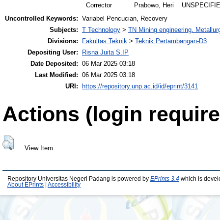
Corrector
Prabowo, Heri
UNSPECIFI
Uncontrolled Keywords:
Variabel Pencucian, Recovery
Subjects:
T Technology
>
TN Mining engineering. Metallur
Divisions:
Fakultas Teknik
>
Teknik Pertambangan-D3
Depositing User:
Risna Juita S.IP
Date Deposited:
06 Mar 2025 03:18
Last Modified:
06 Mar 2025 03:18
URI:
https://repository.unp.ac.id/id/eprint/3141
Actions (login require
View Item
Repository Universitas Negeri Padang is powered by
EPrints 3.4
which is devel
About EPrints
|
Accessibility