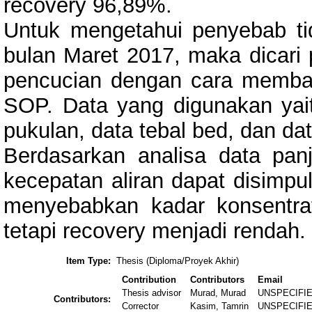
recovery 96,89%.
Untuk mengetahui penyebab tid
bulan Maret 2017, maka dicari 
pencucian dengan cara memba
SOP. Data yang digunakan yait
pukulan, data tebal bed, dan dat
Berdasarkan analisa data pan
kecepatan aliran dapat disimpu
menyebabkan kadar konsentrat
tetapi recovery menjadi rendah.
Item Type:
Thesis (Diploma/Proyek Akhir)
Contribution
Contributors
Email
Thesis advisor
Murad, Murad
UNSPECIFI
Contributors:
Corrector
Kasim, Tamrin
UNSPECIFI