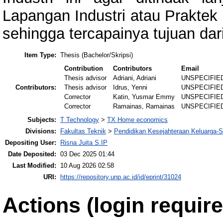
Lapangan Industri atau Praktek 
sehingga tercapainya tujuan dar
Item Type:
Thesis (Bachelor/Skripsi)
Contribution
Contributors
Email
Thesis advisor
Adriani, Adriani
UNSPECIFIE
Contributors:
Thesis advisor
Idrus, Yenni
UNSPECIFIE
Corrector
Katin, Yusmar Emmy
UNSPECIFIE
Corrector
Ramainas, Ramainas
UNSPECIFIE
Subjects:
T Technology
>
TX Home economics
Divisions:
Fakultas Teknik
>
Pendidikan Kesejahteraan Keluarga-
Depositing User:
Risna Juita S.IP
Date Deposited:
03 Dec 2025 01:44
Last Modified:
10 Aug 2026 02:58
URI:
https://repository.unp.ac.id/id/eprint/31024
Actions (login require