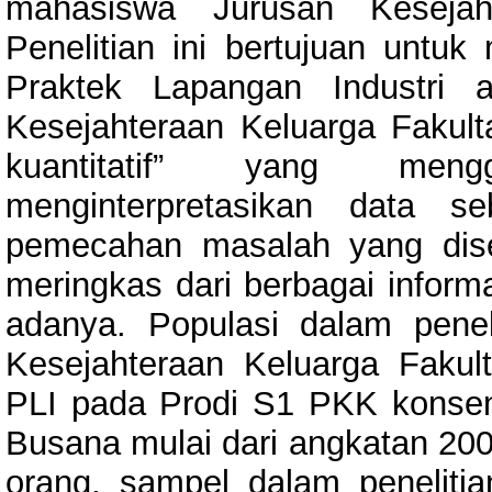
mahasiswa Jurusan Kesejaht
Penelitian ini bertujuan untu
Praktek Lapangan Industri 
Kesejahteraan Keluarga Fakultas
kuantitatif” yang men
menginterpretasikan data s
pemecahan masalah yang dise
meringkas dari berbagai informa
adanya. Populasi dalam penel
Kesejahteraan Keluarga Fakul
PLI pada Prodi S1 PKK konsen
Busana mulai dari angkatan 20
orang, sampel dalam penelitian