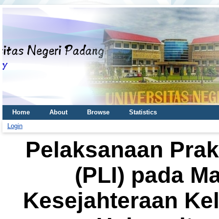
Home
About
Browse
Statistics
Login
Pelaksanaan Prak
(PLI) pada M
Kesejahteraan Kel