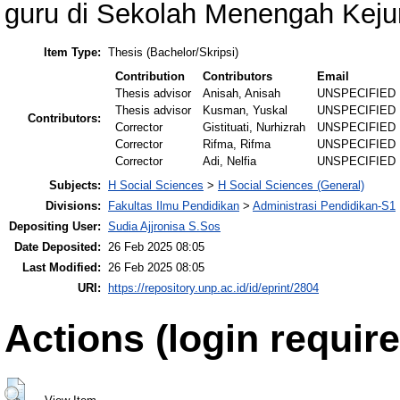
guru di Sekolah Menengah Keju
Item Type:
Thesis (Bachelor/Skripsi)
Contribution
Contributors
Email
Thesis advisor
Anisah, Anisah
UNSPECIFIED
Thesis advisor
Kusman, Yuskal
UNSPECIFIED
Contributors:
Corrector
Gistituati, Nurhizrah
UNSPECIFIED
Corrector
Rifma, Rifma
UNSPECIFIED
Corrector
Adi, Nelfia
UNSPECIFIED
Subjects:
H Social Sciences
>
H Social Sciences (General)
Divisions:
Fakultas Ilmu Pendidikan
>
Administrasi Pendidikan-S1
Depositing User:
Sudia Ajjronisa S.Sos
Date Deposited:
26 Feb 2025 08:05
Last Modified:
26 Feb 2025 08:05
URI:
https://repository.unp.ac.id/id/eprint/2804
Actions (login require