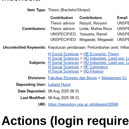
Item Type:
Thesis (Bachelor/Skripsi)
Contribution
Contributors
Email
Thesis advisor
Rasyid, Rosyeni
UNSPE
Contributors:
Thesis advisor
Linda, Muthia Roza
UNSPE
UNSPECIFIED
Yanuarta, Ramel
UNSPE
UNSPECIFIED
Megawati, Megawati
UNSPE
Uncontrolled Keywords:
Keputusan pendanaan, Pertumbuhan aset, Inflasi
H Social Sciences
>
HB Economic Theory
H Social Sciences
>
HD Industries. Land use. L
Subjects:
H Social Sciences
>
HD Industries. Land use. L
H Social Sciences
>
HF Commerce
H Social Sciences
>
HG Finance
Divisions:
Fakultas Ekonomi dan Bisnis
>
Manajemen-S1
Depositing User:
Lailatul Husni
Date Deposited:
08 Aug 2025 08:31
Last Modified:
08 Aug 2025 08:31
URI:
https://repository.unp.ac.id/id/eprint/20599
Actions (login require