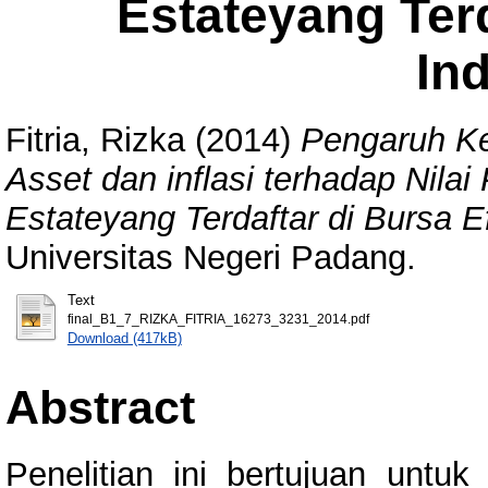
Estateyang Terd
In
Fitria, Rizka
(2014)
Pengaruh K
Asset dan inflasi terhadap Nila
Estateyang Terdaftar di Bursa E
Universitas Negeri Padang.
Text
final_B1_7_RIZKA_FITRIA_16273_3231_2014.pdf
Download (417kB)
Abstract
Penelitian ini bertujuan untu