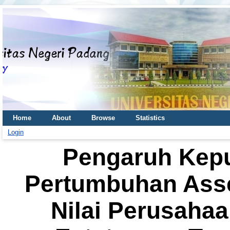
Home
About
Browse
Statistics
Login
Pengaruh Kep
Pertumbuhan Asset
Nilai Perusahaa