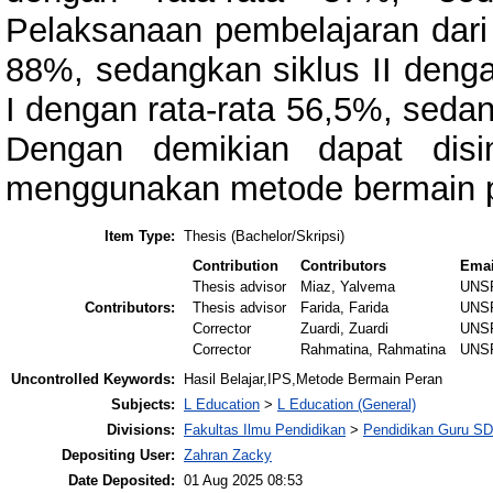
Pelaksanaan pembelajaran dari 
88%, sedangkan siklus II dengan
I dengan rata-rata 56,5%, sedan
Dengan demikian dapat disi
menggunakan metode bermain p
Item Type:
Thesis (Bachelor/Skripsi)
Contribution
Contributors
Emai
Thesis advisor
Miaz, Yalvema
UNS
Contributors:
Thesis advisor
Farida, Farida
UNS
Corrector
Zuardi, Zuardi
UNS
Corrector
Rahmatina, Rahmatina
UNS
Uncontrolled Keywords:
Hasil Belajar,IPS,Metode Bermain Peran
Subjects:
L Education
>
L Education (General)
Divisions:
Fakultas Ilmu Pendidikan
>
Pendidikan Guru S
Depositing User:
Zahran Zacky
Date Deposited:
01 Aug 2025 08:53