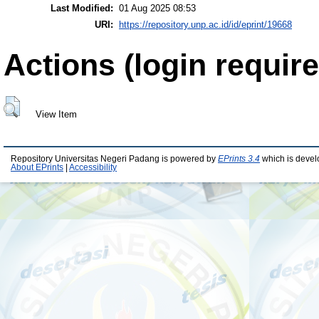
Last Modified:
01 Aug 2025 08:53
URI:
https://repository.unp.ac.id/id/eprint/19668
Actions (login require
View Item
Repository Universitas Negeri Padang is powered by
EPrints 3.4
which is devel
About EPrints
|
Accessibility