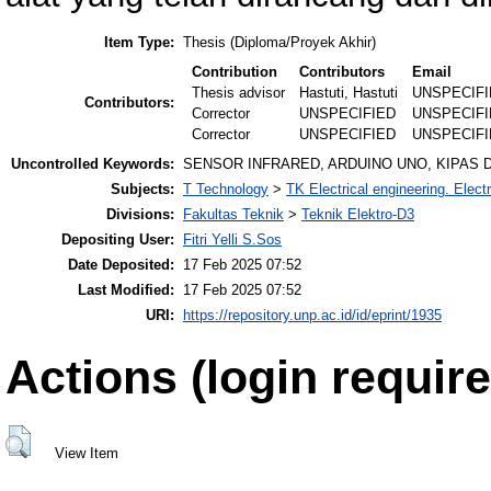
Item Type:
Thesis (Diploma/Proyek Akhir)
Contribution
Contributors
Email
Thesis advisor
Hastuti, Hastuti
UNSPECIF
Contributors:
Corrector
UNSPECIFIED
UNSPECIF
Corrector
UNSPECIFIED
UNSPECIF
Uncontrolled Keywords:
SENSOR INFRARED, ARDUINO UNO, KIPAS 
Subjects:
T Technology
>
TK Electrical engineering. Elect
Divisions:
Fakultas Teknik
>
Teknik Elektro-D3
Depositing User:
Fitri Yelli S.Sos
Date Deposited:
17 Feb 2025 07:52
Last Modified:
17 Feb 2025 07:52
URI:
https://repository.unp.ac.id/id/eprint/1935
Actions (login require
View Item