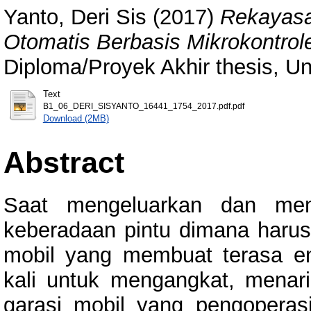
Yanto, Deri Sis
(2017)
Rekayasa
Otomatis Berbasis Mikrokontr
Diploma/Proyek Akhir thesis, Un
Text
B1_06_DERI_SISYANTO_16441_1754_2017.pdf.pdf
Download (2MB)
Abstract
Saat mengeluarkan dan mema
keberadaan pintu dimana haru
mobil yang membuat terasa e
kali untuk mengangkat, menari
garasi mobil yang pengopera