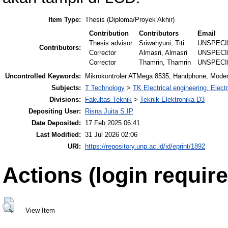
Item Type:
Thesis (Diploma/Proyek Akhir)
Contribution
Contributors
Email
Thesis advisor
Sriwahyuni, Titi
UNSPECI
Contributors:
Corrector
Almasri, Almasri
UNSPECI
Corrector
Thamrin, Thamrin
UNSPECI
Uncontrolled Keywords:
Mikrokontroler ATMega 8535, Handphone, Modem,
Subjects:
T Technology
>
TK Electrical engineering. Elect
Divisions:
Fakultas Teknik
>
Teknik Elektronika-D3
Depositing User:
Risna Juita S.IP
Date Deposited:
17 Feb 2025 06:41
Last Modified:
31 Jul 2026 02:06
URI:
https://repository.unp.ac.id/id/eprint/1892
Actions (login require
View Item