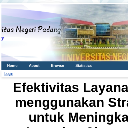
Home
About
Browse
Statistics
Login
Efektivitas Laya
menggunakan Stra
untuk Meningka