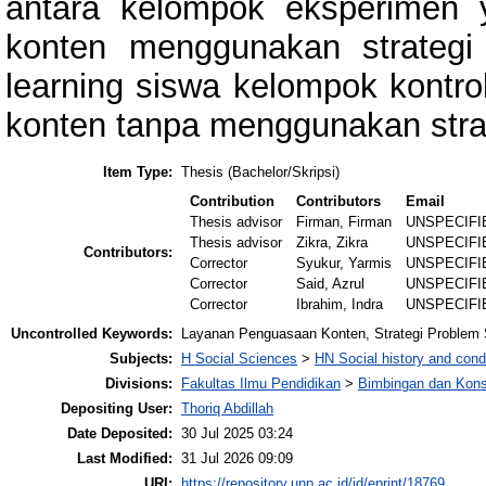
antara kelompok eksperimen 
konten menggunakan strategi 
learning siswa kelompok kontr
konten tanpa menggunakan strat
Item Type:
Thesis (Bachelor/Skripsi)
Contribution
Contributors
Email
Thesis advisor
Firman, Firman
UNSPECIFI
Thesis advisor
Zikra, Zikra
UNSPECIFI
Contributors:
Corrector
Syukur, Yarmis
UNSPECIFI
Corrector
Said, Azrul
UNSPECIFI
Corrector
Ibrahim, Indra
UNSPECIFI
Uncontrolled Keywords:
Layanan Penguasaan Konten, Strategi Problem So
Subjects:
H Social Sciences
>
HN Social history and cond
Divisions:
Fakultas Ilmu Pendidikan
>
Bimbingan dan Kons
Depositing User:
Thoriq Abdillah
Date Deposited:
30 Jul 2025 03:24
Last Modified:
31 Jul 2026 09:09
URI:
https://repository.unp.ac.id/id/eprint/18769