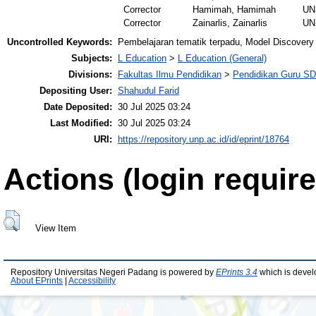
Corrector
Hamimah, Hamimah
UN
Corrector
Zainarlis, Zainarlis
UN
Uncontrolled Keywords:
Pembelajaran tematik terpadu, Model Discovery
Subjects:
L Education
>
L Education (General)
Divisions:
Fakultas Ilmu Pendidikan
>
Pendidikan Guru S
Depositing User:
Shahudul Farid
Date Deposited:
30 Jul 2025 03:24
Last Modified:
30 Jul 2025 03:24
URI:
https://repository.unp.ac.id/id/eprint/18764
Actions (login require
View Item
Repository Universitas Negeri Padang is powered by
EPrints 3.4
which is devel
About EPrints
|
Accessibility