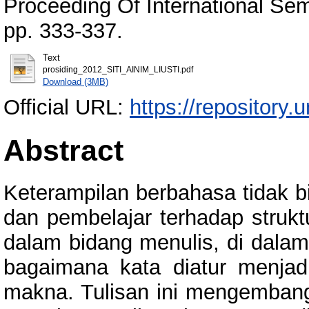
Proceeding Of International Sem
pp. 333-337.
Text
prosiding_2012_SITI_AINIM_LIUSTI.pdf
Download (3MB)
Official URL:
https://repository.
Abstract
Keterampilan berbahasa tidak b
dan pembelajar terhadap struktu
dalam bidang menulis, di dala
bagaimana kata diatur menjadi
makna. Tulisan ini mengembang