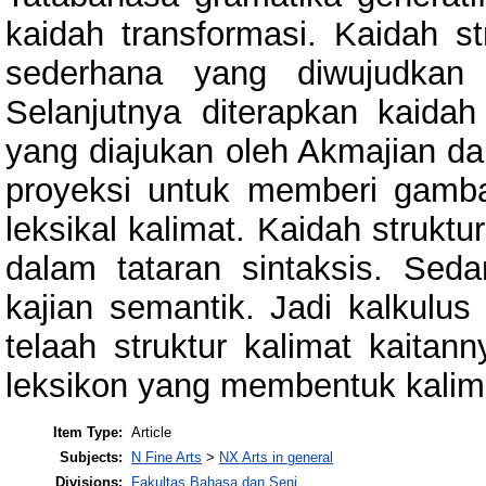
kaidah transformasi. Kaidah st
sederhana yang diwujudkan
Selanjutnya diterapkan kaidah
yang diajukan oleh Akmajian d
proyeksi untuk memberi gamba
leksikal kalimat. Kaidah strukt
dalam tataran sintaksis. Sed
kajian semantik. Jadi kalkulus
telaah struktur kalimat kaita
leksikon yang membentuk kalima
Item Type:
Article
Subjects:
N Fine Arts
>
NX Arts in general
Divisions:
Fakultas Bahasa dan Seni