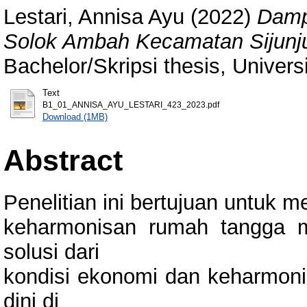
Lestari, Annisa Ayu
(2022)
Damp
Solok Ambah Kecamatan Sijunju
Bachelor/Skripsi thesis, Univer
Text
B1_01_ANNISA_AYU_LESTARI_423_2023.pdf
Download (1MB)
Abstract
Penelitian ini bertujuan untuk 
keharmonisan rumah tangga m
solusi dari
kondisi ekonomi dan keharmon
dini di