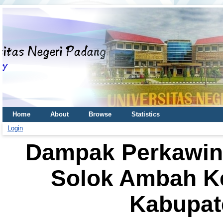
Home
About
Browse
Statistics
Login
Dampak Perkawina
Solok Ambah K
Kabupat