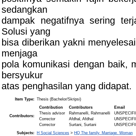
sedangkan
dampak negatifnya sering terj
Solusi yang
bisa diberikan yakni menyelesa
menjaga
pola komunikasi dengan baik, 
bersyukur
atas penghasilan yang didapat.
Item Type:
Thesis (Bachelor/Skripsi)
Contribution
Contributors
Email
Thesis advisor
Rahmanelli, Rahmanelli
UNSPECIF
Contributors:
Corrector
Afdhal, Afdhal
UNSPECIF
Corrector
Surtani, Surtani
UNSPECIF
Subjects:
H Social Sciences
>
HQ The family. Marriage. Woman