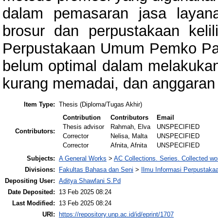
dalam pemasaran jasa layan
brosur dan perpustakaan kelil
Perpustakaan Umum Pemko Pad
belum optimal dalam melakukan
kurang memadai, dan anggaran
Item Type:
Thesis (Diploma/Tugas Akhir)
Contribution
Contributors
Email
Thesis advisor
Rahmah, Elva
UNSPECIFIED
Contributors:
Corrector
Nelisa, Malta
UNSPECIFIED
Corrector
Afnita, Afnita
UNSPECIFIED
Subjects:
A General Works
>
AC Collections. Series. Collected wo
Divisions:
Fakultas Bahasa dan Seni
>
Ilmu Informasi Perpustaka
Depositing User:
Aditya Shawfani S.Pd
Date Deposited:
13 Feb 2025 08:24
Last Modified:
13 Feb 2025 08:24
URI:
https://repository.unp.ac.id/id/eprint/1707