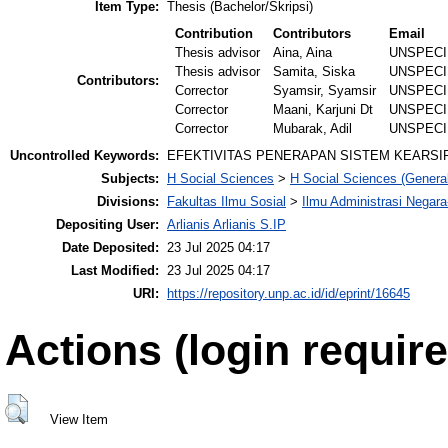
Item Type:
Thesis (Bachelor/Skripsi)
Contribution
Contributors
Email
Thesis advisor
Aina, Aina
UNSPECI
Thesis advisor
Samita, Siska
UNSPECI
Contributors:
Corrector
Syamsir, Syamsir
UNSPECI
Corrector
Maani, Karjuni Dt
UNSPECI
Corrector
Mubarak, Adil
UNSPECI
Uncontrolled Keywords:
EFEKTIVITAS PENERAPAN SISTEM KEARSI
Subjects:
H Social Sciences
>
H Social Sciences (General
Divisions:
Fakultas Ilmu Sosial
>
Ilmu Administrasi Negar
Depositing User:
Arlianis Arlianis S.IP
Date Deposited:
23 Jul 2025 04:17
Last Modified:
23 Jul 2025 04:17
URI:
https://repository.unp.ac.id/id/eprint/16645
Actions (login require
View Item