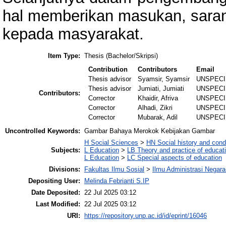
hal memberikan masukan, saran,
kepada masyarakat.
Item Type:
Thesis (Bachelor/Skripsi)
Contribution
Contributors
Email
Thesis advisor
Syamsir, Syamsir
UNSPECI
Thesis advisor
Jumiati, Jumiati
UNSPECI
Contributors:
Corrector
Khaidir, Afriva
UNSPECI
Corrector
Alhadi, Zikri
UNSPECI
Corrector
Mubarak, Adil
UNSPECI
Uncontrolled Keywords:
Gambar Bahaya Merokok Kebijakan Gambar
H Social Sciences
>
HN Social history and cond
Subjects:
L Education
>
LB Theory and practice of educat
L Education
>
LC Special aspects of education
Divisions:
Fakultas Ilmu Sosial
>
Ilmu Administrasi Negar
Depositing User:
Melinda Febrianti S.IP
Date Deposited:
22 Jul 2025 03:12
Last Modified:
22 Jul 2025 03:12
URI:
https://repository.unp.ac.id/id/eprint/16046