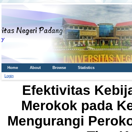
Home
About
Browse
Statistics
Login
Efektivitas Keb
Merokok pada K
Mengurangi Peroko