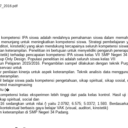
_2016.pdf
a kompetensi IPA siswa adalah rendahnya pemahaman siswa dalam memaha
ng menunjang untuk meningkatkan kompetensi siswa. Strategi pembelajaran y
uditori, kinstetik) yang akan mendukung tercapainya seluruh kompetensi siswa
dan keterampilan. Penelitian ini bertujuan untuk menyelidiki pengaruh penerap
inestetik) terhadap pencapaian kompetensi IPA siswa kelas VII SMP Negeri 3
Only Design. Populasi penelitian ini adalah seluruh siswa kelas VII
n Pelajaran 2015/2016. Pengambilan sampel dilakukan dengan teknik Purpo
servasi untuk
ar penilaian kinerja untuk aspek keterampilan. Teknik analisis data menggun
eterampilan.
sil belajar siswa pada kompetensi pengetahuan, sikap spiritual, sikap sosia
ontrol masingmasing
itu (�
petensi kelas eksperimen lebih tinggi dari pada kelas kontrol. Hasil uji
ap spiritual, social dan
16 sedangkan untuk nilai ⁄) yaitu 2.0792; 6.575; 5.0372; 1.593. Berdasarka
ontekstual berbasis gaya belajar VAK (visual, auditori, kinstetik)
n keterampilan di SMP Negeri 34 Padang.