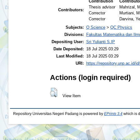
Contribution
Contributo
Thesis advisor
Mahrizal, M
Contributors:
Corrector
Murtiani, M
Corrector
Darvina, Y
Subjects:
Q Science
>
QC Physics
Divisions:
Fakultas Matematika dan Il
Depositing User:
Sri Yulianti S.IP
Date Deposited:
18 Jul 2025 03:29
Last Modified:
18 Jul 2025 03:29
URI:
https://repository.unp.ac.id/id
Actions (login required)
View Item
Repository Universitas Negeri Padang is powered by
EPrints 3.4
which is 