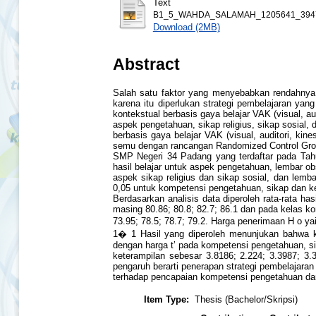
Text
B1_5_WAHDA_SALAMAH_1205641_3947
Download (2MB)
Abstract
Salah satu faktor yang menyebabkan rendahny
karena itu diperlukan strategi pembelajaran ya
kontekstual berbasis gaya belajar VAK (visual, a
aspek pengetahuan, sikap religius, sikap sosial, 
berbasis gaya belajar VAK (visual, auditori, k
semu dengan rancangan Randomized Control Group 
SMP Negeri 34 Padang yang terdaftar pada Tahu
hasil belajar untuk aspek pengetahuan, lembar ob
aspek sikap religius dan sikap sosial, dan lemb
0,05 untuk kompetensi pengetahuan, sikap dan k
Berdasarkan analisis data diperoleh rata-rata ha
masing 80.86; 80.8; 82.7; 86.1 dan pada kelas k
73.95; 78.5; 78.7; 79.2. Harga penerimaan H o ya
1� 1 Hasil yang diperoleh menunjukan bahwa kom
dengan harga t’ pada kompetensi pengetahuan, sik
keterampilan sebesar 3.8186; 2.224; 3.3987; 3.3
pengaruh berarti penerapan strategi pembelajaran k
terhadap pencapaian kompetensi pengetahuan da
Item Type:
Thesis (Bachelor/Skripsi)