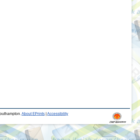
 Southampton.
About EPrints
|
Accessibility