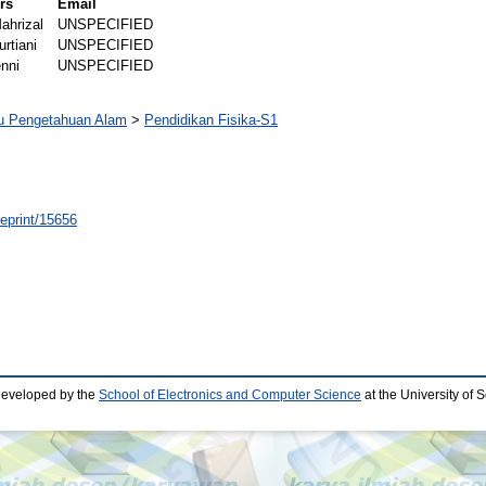
rs
Email
ahrizal
UNSPECIFIED
urtiani
UNSPECIFIED
enni
UNSPECIFIED
mu Pengetahuan Alam
>
Pendidikan Fisika-S1
/eprint/15656
developed by the
School of Electronics and Computer Science
at the University of