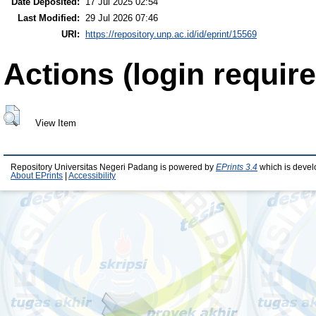
Date Deposited:
17 Jul 2025 02:54
Last Modified:
29 Jul 2026 07:46
URI:
https://repository.unp.ac.id/id/eprint/15569
Actions (login require
View Item
Repository Universitas Negeri Padang is powered by
EPrints 3.4
which is devel
About EPrints
|
Accessibility