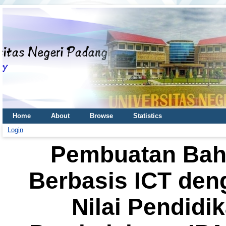
Home
About
Browse
Statistics
Login
Pembuatan Baha
Berbasis ICT den
Nilai Pendidi