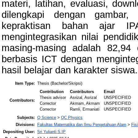
materi, latihan, evaluasi, down
dilengkapi dengan gambar, 
kepraktisan bahan ajar I
mengintegrasikan nilai pendid
masing-masing adalah 82,94 
berbasis ICT dengan mengintegr
hasil belajar dan karakter siswa.
Item Type:
Thesis (Bachelor/Skripsi)
Contribution
Contributors
Email
Thesis advisor
Asrizal, Asrizal
UNSPECIFIED
Contributors:
Corrector
Akmam, Akmam
UNSPECIFIED
Corrector
Ramli, Ermaniati
UNSPECIFIED
Subjects:
Q Science
>
QC Physics
Divisions:
Fakultas Matematika dan Ilmu Pengetahuan Alam
>
Fis
Depositing User:
Sri Yulianti S.IP