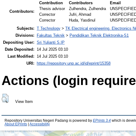
Contribution
Contributors
Email
Thesis advisor
Zulhendra, Zulhendra
UNSPECIFIE
Contributors:
Corrector
Jufri, Ahmad
UNSPECIFIE
Corrector
Huda, Yasdinul
UNSPECIFIE
Subjects:
T Technology
>
TK Electrical engineering. Electronics N
Divisions:
Fakultas Teknik
>
Pendidikan Teknik Elektronika-S1
Depositing User:
Sri Yulianti S.IP
Date Deposited:
14 Jul 2025 03:10
Last Modified:
14 Jul 2025 03:10
URI:
https://repository.unp.ac.id/id/eprint/15358
Actions (login require
View Item
Repository Universitas Negeri Padang is powered by
EPrints 3.4
which is devel
About EPrints
|
Accessibility