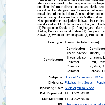
studi kasus intrinsik. Informan penelitian ini berj
pemilihan informan dilakukan dengan teknik pur
data dilakukan dengan cara observasi partisipasi
melakukan triangulasi data. Analisis dalam penel
interakif yang dikembangkan oleh Mathew Miles
Hasil penelitian menunjukkan bahwa minat mahas
melaksanakan PPLK terbagi atas dua yaitu: Pert
(1) Pengenalan Karakter, (2) Penghargaan, (3) Ko
Kedua, Penurunan minat melalui (1) Tanggung Jaw
Siswa, (3) Evaluasi pembelajaran, (4) Profesi Lain
Item Type:
Thesis (Bachelor/Skripsi)
Contribution
Contributo
Thesis advisor
Junaidi, Ju
Thesis advisor
Erianjoni, E
Contributors:
Corrector
Amri, Emiz
Corrector
Syafrini, D
Corrector
Febriani, E
Subjects:
H Social Sciences
>
HM Soci
Divisions:
Fakultas Ilmu Sosial
>
Pendid
Depositing User:
Sudia Ajjronisa S.Sos
Date Deposited:
14 Jul 2025 03:10
Last Modified:
14 Jul 2025 03:10
URI:
https://repository.unp.ac.id/id