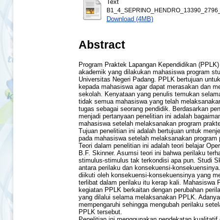
Text
B1_4_SEPRINO_HENDRO_13390_2796_
Download (4MB)
Abstract
Program Praktek Lapangan Kependidikan (PPLK) 
akademik yang dilakukan mahasiswa program stu
Universitas Negeri Padang. PPLK bertujuan unt
kepada mahasiswa agar dapat merasakan dan menj
sekolah. Kenyataan yang penulis temukan selam
tidak semua mahasiswa yang telah melaksanaka
tugas sebagai seorang pendidik. Berdasarkan pen
menjadi pertanyaan penelitian ini adalah bagaima
mahasiswa setelah melaksanakan program prakte
Tujuan penelitian ini adalah bertujuan untuk men
pada mahasiswa setelah melaksanakan program p
Teori dalam penelitian ini adalah teori belajar Ope
B.F. Skinner. Asumsi teori ini bahwa perilaku te
stimulus-stimulus tak terkondisi apa pun. Studi 
antara perilaku dan konsekuensi-konsekuensinya.
diikuti oleh konsekuensi-konsekuensinya yang m
terlibat dalam perilaku itu kerap kali. Mahasis
kegiatan PPLK berkaitan dengan perubahan perila
yang dilalui selama melaksanakan PPLK. Adanya
mempengaruhi sehingga mengubah perilaku setel
PPLK tersebut.
Penelitian ini menggunakan pendekatan kualitatif 