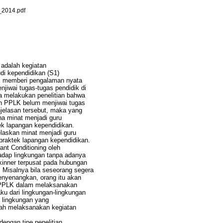
2014.pdf
adalah kegiatan
di kependidikan (S1)
uk memberi pengalaman nyata
iwai tugas-tugas pendidik di
a melakukan penelitian bahwa
n PPLK belum menjiwai tugas
jelasan tersebut, maka yang
na minat menjadi guru
k lapangan kependidikan.
jelaskan minat menjadi guru
raktek lapangan kependidikan.
rant Conditioning oleh
rhadap lingkungan tanpa adanya
Skinner terpusat pada hubungan
 Misalnya bila seseorang segera
enyenangkan, orang itu akan
wa PPLK dalam melaksanakan
ku dari lingkungan-lingkungan
 lingkungan yang
ah melaksanakan kegiatan
dengan tipe penelitian