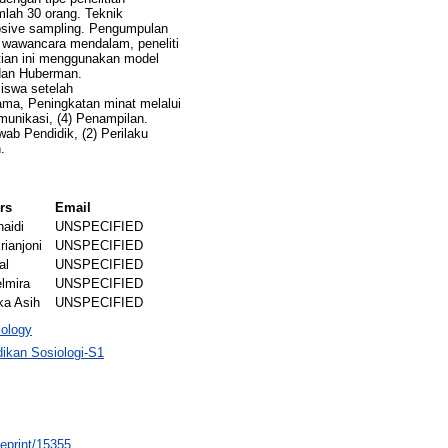
umlah 30 orang. Teknik
posive sampling. Pengumpulan
, wawancara mendalam, peneliti
itian ini menggunakan model
 dan Huberman.
iswa setelah
ama, Peningkatan minat melalui
munikasi, (4) Penampilan.
ab Pendidik, (2) Perilaku
.
rs
Email
naidi
UNSPECIFIED
rianjoni
UNSPECIFIED
al
UNSPECIFIED
elmira
UNSPECIFIED
ka Asih
UNSPECIFIED
ology
ikan Sosiologi-S1
/eprint/15355