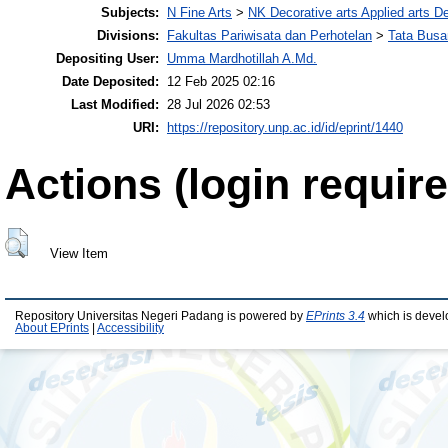
Subjects:
N Fine Arts
>
NK Decorative arts Applied arts D
Divisions:
Fakultas Pariwisata dan Perhotelan
>
Tata Busa
Depositing User:
Umma Mardhotillah A.Md.
Date Deposited:
12 Feb 2025 02:16
Last Modified:
28 Jul 2026 02:53
URI:
https://repository.unp.ac.id/id/eprint/1440
Actions (login require
View Item
Repository Universitas Negeri Padang is powered by
EPrints 3.4
which is devel
About EPrints
|
Accessibility