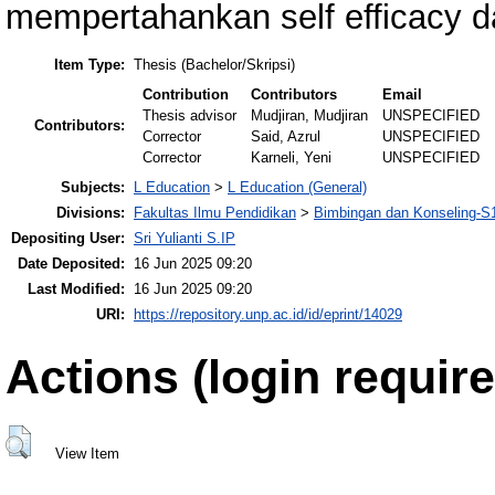
mempertahankan self efficacy d
Item Type:
Thesis (Bachelor/Skripsi)
Contribution
Contributors
Email
Thesis advisor
Mudjiran, Mudjiran
UNSPECIFIED
Contributors:
Corrector
Said, Azrul
UNSPECIFIED
Corrector
Karneli, Yeni
UNSPECIFIED
Subjects:
L Education
>
L Education (General)
Divisions:
Fakultas Ilmu Pendidikan
>
Bimbingan dan Konseling-S
Depositing User:
Sri Yulianti S.IP
Date Deposited:
16 Jun 2025 09:20
Last Modified:
16 Jun 2025 09:20
URI:
https://repository.unp.ac.id/id/eprint/14029
Actions (login require
View Item