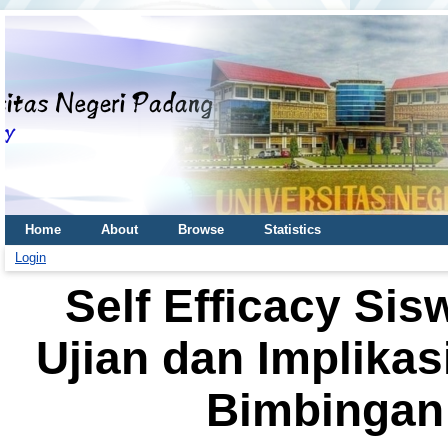
Home
About
Browse
Statistics
Login
Self Efficacy Si
Ujian dan Implika
Bimbingan