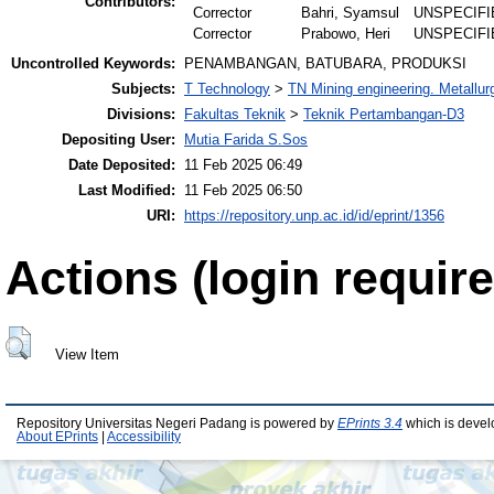
Contributors:
Corrector
Bahri, Syamsul
UNSPECIFI
Corrector
Prabowo, Heri
UNSPECIFI
Uncontrolled Keywords:
PENAMBANGAN, BATUBARA, PRODUKSI
Subjects:
T Technology
>
TN Mining engineering. Metallur
Divisions:
Fakultas Teknik
>
Teknik Pertambangan-D3
Depositing User:
Mutia Farida S.Sos
Date Deposited:
11 Feb 2025 06:49
Last Modified:
11 Feb 2025 06:50
URI:
https://repository.unp.ac.id/id/eprint/1356
Actions (login require
View Item
Repository Universitas Negeri Padang is powered by
EPrints 3.4
which is devel
About EPrints
|
Accessibility