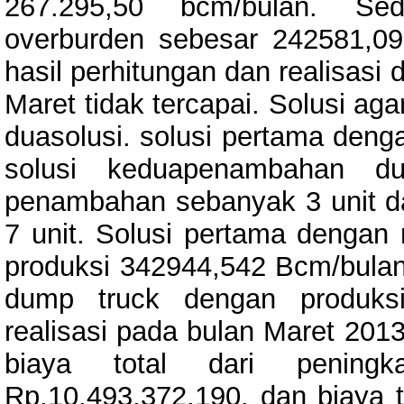
267.295,50 bcm/bulan. Seda
overburden sebesar 242581,097 
hasil perhitungan dan realisasi
Maret tidak tercapai. Solusi aga
duasolusi. solusi pertama denga
solusi keduapenambahan d
penambahan sebanyak 3 unit 
7 unit. Solusi pertama dengan 
produksi 342944,542 Bcm/bula
dump truck dengan produksi
realisasi pada bulan Maret 201
biaya total dari peningk
Rp.10.493.372.190, dan biaya 