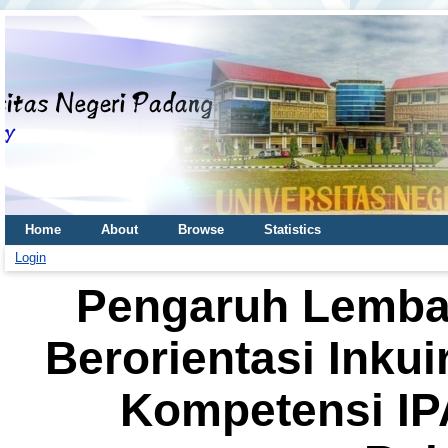
Home
About
Browse
Statistics
Login
Pengaruh Lembar
Berorientasi Inkui
Kompetensi IP