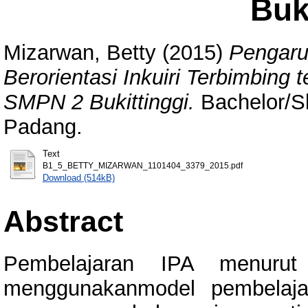
Buki
Mizarwan, Betty
(2015)
Pengaru
Berorientasi Inkuiri Terbimbing
SMPN 2 Bukittinggi.
Bachelor/Sk
Padang.
Text
B1_5_BETTY_MIZARWAN_1101404_3379_2015.pdf
Download (514kB)
Abstract
Pembelajaran IPA menurut
menggunakanmodel pembelajar