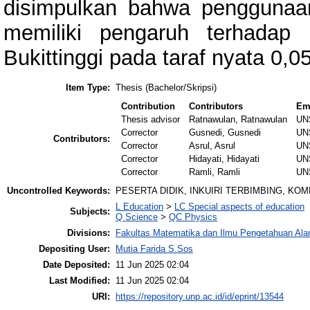
disimpulkan bahwa penggunaanL
memiliki pengaruh terhadap
Bukittinggi pada taraf nyata 0,05
Item Type:
Thesis (Bachelor/Skripsi)
Contribution
Contributors
Em
Thesis advisor
Ratnawulan, Ratnawulan
UN
Corrector
Gusnedi, Gusnedi
UN
Contributors:
Corrector
Asrul, Asrul
UN
Corrector
Hidayati, Hidayati
UN
Corrector
Ramli, Ramli
UN
Uncontrolled Keywords:
PESERTA DIDIK, INKUIRI TERBIMBING, KOM
L Education
>
LC Special aspects of education
Subjects:
Q Science
>
QC Physics
Divisions:
Fakultas Matematika dan Ilmu Pengetahuan Al
Depositing User:
Mutia Farida S.Sos
Date Deposited:
11 Jun 2025 02:04
Last Modified:
11 Jun 2025 02:04
URI:
https://repository.unp.ac.id/id/eprint/13544