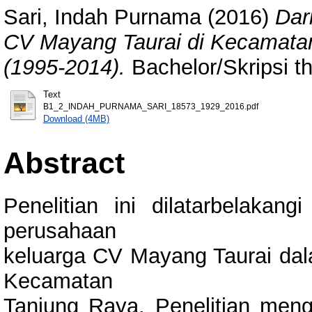
Sari, Indah Purnama
(2016)
Dar
CV Mayang Taurai di Kecamata
(1995-2014).
Bachelor/Skripsi t
Text
B1_2_INDAH_PURNAMA_SARI_18573_1929_2016.pdf
Download (4MB)
Abstract
Penelitian ini dilatarbelaka
perusahaan
keluarga CV Mayang Taurai da
Kecamatan
Tanjung Raya. Penelitian men