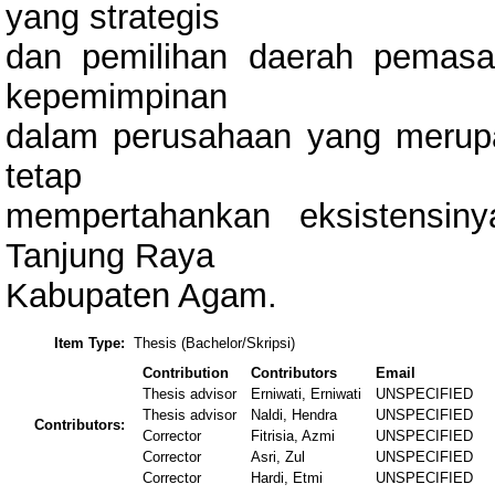
yang strategis
dan pemilihan daerah pemasar
kepemimpinan
dalam perusahaan yang merup
tetap
mempertahankan eksistensin
Tanjung Raya
Kabupaten Agam.
Item Type:
Thesis (Bachelor/Skripsi)
Contribution
Contributors
Email
Thesis advisor
Erniwati, Erniwati
UNSPECIFIED
Thesis advisor
Naldi, Hendra
UNSPECIFIED
Contributors:
Corrector
Fitrisia, Azmi
UNSPECIFIED
Corrector
Asri, Zul
UNSPECIFIED
Corrector
Hardi, Etmi
UNSPECIFIED