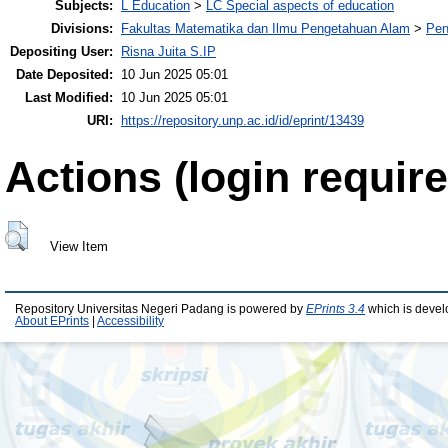
Subjects:
L Education
>
LC Special aspects of education
Divisions:
Fakultas Matematika dan Ilmu Pengetahuan Alam
>
Pen
Depositing User:
Risna Juita S.IP
Date Deposited:
10 Jun 2025 05:01
Last Modified:
10 Jun 2025 05:01
URI:
https://repository.unp.ac.id/id/eprint/13439
Actions (login require
View Item
Repository Universitas Negeri Padang is powered by
EPrints 3.4
which is devel
About EPrints
|
Accessibility