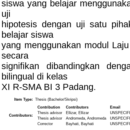
siswa yang belajar menggunakan
uji
hipotesis dengan uji satu piha
belajar siswa
yang menggunakan modul Laju R
secara
signifikan dibandingkan de
bilingual di kelas
XI R-SMA BI 3 Padang.
Item Type:
Thesis (Bachelor/Skripsi)
Contribution
Contributors
Email
Thesis advisor
Ellizar, Ellizar
UNSPECIF
Contributors:
Thesis advisor
Andromeda, Andromeda
UNSPECIF
Corrector
Bayhati, Bayhati
UNSPECIF