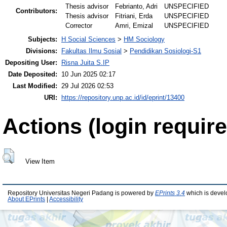
Thesis advisor
Febrianto, Adri
UNSPECIFIED
Contributors:
Thesis advisor
Fitriani, Erda
UNSPECIFIED
Corrector
Amri, Emizal
UNSPECIFIED
Subjects:
H Social Sciences
>
HM Sociology
Divisions:
Fakultas Ilmu Sosial
>
Pendidikan Sosiologi-S1
Depositing User:
Risna Juita S.IP
Date Deposited:
10 Jun 2025 02:17
Last Modified:
29 Jul 2026 02:53
URI:
https://repository.unp.ac.id/id/eprint/13400
Actions (login require
View Item
Repository Universitas Negeri Padang is powered by
EPrints 3.4
which is devel
About EPrints
|
Accessibility