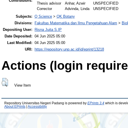
Contributors:
Thesis advisor
Anhar, Azwir
UNSPECIFIED
Corrector
Advinda, Linda
UNSPECIFIED
Subjects:
Q Science
>
QK Botany
Divisions:
Fakultas Matematika dan Ilmu Pengetahuan Alam
>
Bio
Depositing User:
Risna Juita S.IP
Date Deposited:
04 Jun 2025 05:00
Last Modified:
04 Jun 2025 05:00
URI:
https://repository.unp.ac.id/id/eprint/13218
Actions (login require
View Item
Repository Universitas Negeri Padang is powered by
EPrints 3.4
which is devel
About EPrints
|
Accessibility