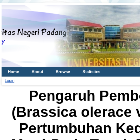
Home
About
Browse
Statistics
Login
Pengaruh Pembe
(Brassica olerace 
Pertumbuhan Kede