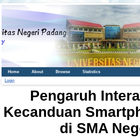
Home
About
Browse
Statistics
Login
Pengaruh Intera
Kecanduan Smartph
di SMA Nege