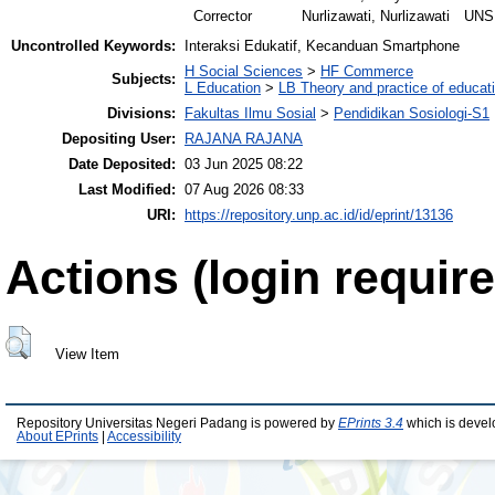
Corrector
Nurlizawati, Nurlizawati
UNS
Uncontrolled Keywords:
Interaksi Edukatif, Kecanduan Smartphone
H Social Sciences
>
HF Commerce
Subjects:
L Education
>
LB Theory and practice of educat
Divisions:
Fakultas Ilmu Sosial
>
Pendidikan Sosiologi-S1
Depositing User:
RAJANA RAJANA
Date Deposited:
03 Jun 2025 08:22
Last Modified:
07 Aug 2026 08:33
URI:
https://repository.unp.ac.id/id/eprint/13136
Actions (login require
View Item
Repository Universitas Negeri Padang is powered by
EPrints 3.4
which is devel
About EPrints
|
Accessibility