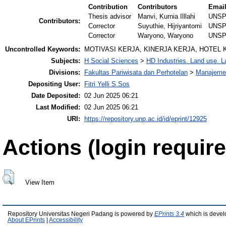
Contribution
Contributors
Emai
Thesis advisor
Manvi, Kurnia Illlahi
UNSP
Contributors:
Corrector
Suyuthie, Hijriyantomi
UNSP
Corrector
Waryono, Waryono
UNSP
Uncontrolled Keywords:
MOTIVASI KERJA, KINERJA KERJA, HOTEL
Subjects:
H Social Sciences
>
HD Industries. Land use. L
Divisions:
Fakultas Pariwisata dan Perhotelan
>
Manajemen
Depositing User:
Fitri Yelli S.Sos
Date Deposited:
02 Jun 2025 06:21
Last Modified:
02 Jun 2025 06:21
URI:
https://repository.unp.ac.id/id/eprint/12925
Actions (login require
View Item
Repository Universitas Negeri Padang is powered by
EPrints 3.4
which is devel
About EPrints
|
Accessibility