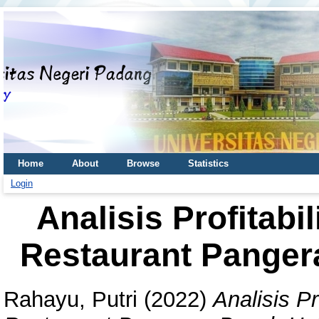
Home
About
Browse
Statistics
Login
Analisis Profitabi
Restaurant Panger
Rahayu, Putri
(2022)
Analisis P