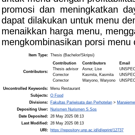
promosi dan meningkatkan day
dapat dilakukan untuk menu deng
menaikkan harga menu, menggan
mengkombinasikan porsi menu d
Item Type:
Thesis (Bachelor/Skripsi)
Contribution
Contributors
Email
Thesis advisor
Asnur, Lise
UNSPEC
Contributors:
Corrector
Kasmita, Kasmita
UNSPEC
Corrector
Waryono, Waryono
UNSPEC
Uncontrolled Keywords:
Menu Restaurant
Subjects:
O Food
Divisions:
Fakultas Pariwisata dan Perhotelan
>
Manajemen
Depositing User:
Nurismen Nurismen S.Sos
Date Deposited:
28 May 2025 08:13
Last Modified:
28 May 2025 08:13
URI:
https://repository.unp.ac.id/id/eprint/12737