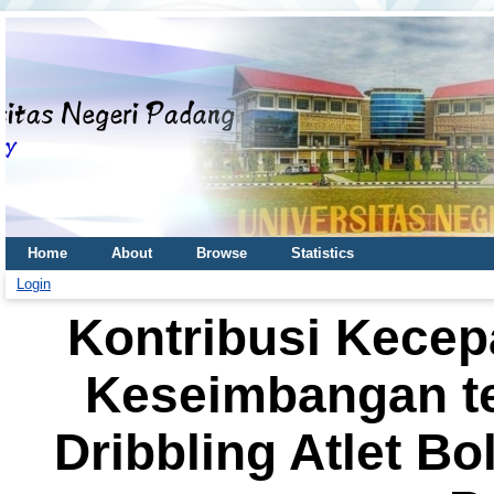
Home
About
Browse
Statistics
Login
Kontribusi Kecep
Keseimbangan 
Dribbling Atlet B