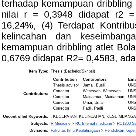
terhadap kemampuan dribbling 
nilai r = 0,3948 didapat r2 
16,24%, (4) Terdapat Kontribu
kelincahan dan keseimbang
kemampuan dribbling atlet Bola
0,6769 didapat R2= 0,4583, ada
Item Type:
Thesis (Bachelor/Skripsi)
Contribution
Contributors
Ema
Thesis advisor
Jamal, Busli
UNS
Corrector
Witarsyah, Witarsyah
UNS
Contributors:
Corrector
Maidarman, Maidarman
UNS
Corrector
Umar, Umar
UNS
Corrector
Padli, Padli
UNS
Uncontrolled Keywords:
: KECEPATAN, KELINCAHAN, KESEIMBANG
Subjects:
R Medicine
>
RC Internal medicine
>
RC1200 Sp
Divisions:
Fakultas Ilmu Keolahragaan
>
Pendidikan Kepel