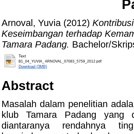
P
Arnoval, Yuvia
(2012)
Kontribus
Keseimbangan terhadap Kemampu
Tamara Padang.
Bachelor/Skrips
Text
B1_04_YUVIA_ ARNOVAL_07083_5759_2012.pdf
Download (3MB)
Abstract
Masalah dalam penelitian adala
klub Tamara Padang yang di
diantaranya rendahnya tin